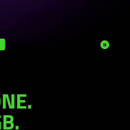
NE.
B.