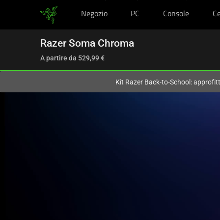
Negozio
PC
Console
Ce
Al momento sei sul sito in:
Italy (Italia)
.
Razer Soma Chroma
A partire da
529,99 €
Kit Razer Back-to-School: approfit