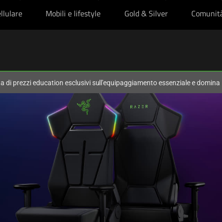
llulare
Mobili e lifestyle
Gold & Silver
Comunit
ta di prezzi education esclusivi sull'equipaggiamento essenziale e domina