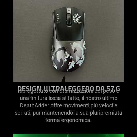
only
support
what
is
spoken;
the
visuals
do
not
provide
additional
DESIGN ULTRALEGGERO DA 57 G
information.
Riprogettato con ottimizzazioni del peso e
una finitura liscia al tatto, il nostro ultimo
DeathAdder offre movimenti più veloci e
serrati, pur mantenendo la sua pluripremiata
forma ergonomica.