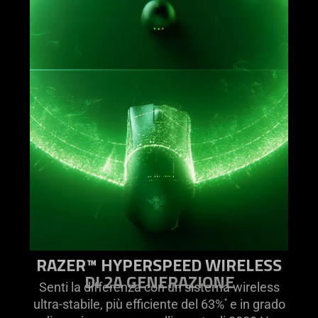
RAZER™ HYPERSPEED WIRELESS
DI 2A GENERAZIONE
Senti la differenza con un sistema wireless
ultra-stabile, più efficiente del 63%
e in grado
*