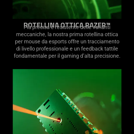
ROTELLINA OTTICA RAZER™
Più precisa e resistente delle varianti
meccaniche, la nostra prima rotellina ottica
per mouse da esports offre un tracciamento
di livello professionale e un feedback tattile
fondamentale per il gaming d’alta precisione.