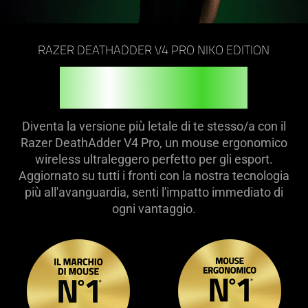
on
the
page
RAZER DEATHADDER V4 PRO NIKO EDITION
to
be
SENTI IL FUOCO
updated.
Diventa la versione più letale di te stesso/a con il
Razer DeathAdder V4 Pro, un mouse ergonomico
wireless ultraleggero perfetto per gli esport.
Aggiornato su tutti i fronti con la nostra tecnologia
più all'avanguardia, senti l'impatto immediato di
ogni vantaggio.