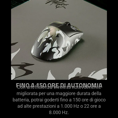
FINO A 150 ORE DI AUTONOMIA
Con un'efficienza wireless notevolmente
migliorata per una maggiore durata della
batteria, potrai goderti fino a 150 ore di gioco
ad alte prestazioni a 1.000 Hz o 22 ore a
8.000 Hz.