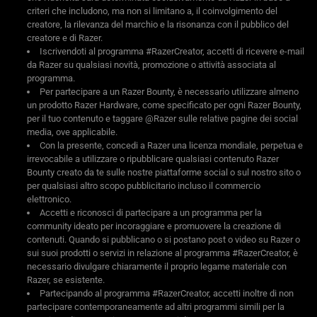
criteri che includono, ma non si limitano a, il coinvolgimento del
creatore, la rilevanza del marchio e la risonanza con il pubblico del
creatore e di Razer.
Iscrivendoti al programma #RazerCreator, accetti di ricevere e-mail
da Razer su qualsiasi novità, promozione o attività associata al
programma.
Per partecipare a un Razer Bounty, è necessario utilizzare almeno
un prodotto Razer Hardware, come specificato per ogni Razer Bounty,
per il tuo contenuto e taggare @Razer sulle relative pagine dei social
media, ove applicabile.
Con la presente, concedi a Razer una licenza mondiale, perpetua e
irrevocabile a utilizzare o ripubblicare qualsiasi contenuto Razer
Bounty creato da te sulle nostre piattaforme social o sul nostro sito o
per qualsiasi altro scopo pubblicitario incluso il commercio
elettronico.
Accetti e riconosci di partecipare a un programma per la
community ideato per incoraggiare e promuovere la creazione di
contenuti. Quando si pubblicano o si postano post o video su Razer o
sui suoi prodotti o servizi in relazione al programma #RazerCreator, è
necessario divulgare chiaramente il proprio legame materiale con
Razer, se esistente.
Partecipando al programma #RazerCreator, accetti inoltre di non
partecipare contemporaneamente ad altri programmi simili per la