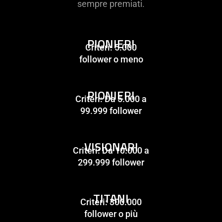
sempre premiati.
PIONIERI
Criteri: 5.000
follower o meno
PIONIERI
Criteri: Da 5.000 a
99.999 follower
VISIONARI
Criteri: Da 10.000 a
299.999 follower
TITANI
Criteri: 300.000
follower o più