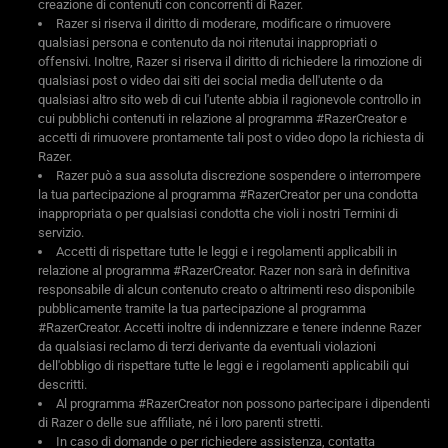
creazione di contenuti con concorrenti di Razer.
Razer si riserva il diritto di moderare, modificare o rimuovere
qualsiasi persona e contenuto da noi ritenutai inappropriati o
offensivi. Inoltre, Razer si riserva il diritto di richiedere la rimozione di
qualsiasi post o video dai siti dei social media dell'utente o da
qualsiasi altro sito web di cui l'utente abbia il ragionevole controllo in
cui pubblichi contenuti in relazione al programma #RazerCreator e
accetti di rimuovere prontamente tali post o video dopo la richiesta di
Razer.
Razer può a sua assoluta discrezione sospendere o interrompere
la tua partecipazione al programma #RazerCreator per una condotta
inappropriata o per qualsiasi condotta che violi i nostri Termini di
servizio.
Accetti di rispettare tutte le leggi e i regolamenti applicabili in
relazione al programma #RazerCreator. Razer non sarà in definitiva
responsabile di alcun contenuto creato o altrimenti reso disponibile
pubblicamente tramite la tua partecipazione al programma
#RazerCreator. Accetti inoltre di indennizzare e tenere indenne Razer
da qualsiasi reclamo di terzi derivante da eventuali violazioni
dell'obbligo di rispettare tutte le leggi e i regolamenti applicabili qui
descritti.
Al programma #RazerCreator non possono partecipare i dipendenti
di Razer o delle sue affiliate, né i loro parenti stretti.
In caso di domande o per richiedere assistenza, contatta