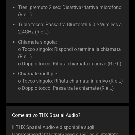
Tieni premuto 2 sec: Disattiva/riattiva microfono
(R e L)
Triplo tocco: Passa tra Bluetooth 6.0 e Wireless a
2.4GHz (R e L)
Chiamata singola:
o
Tocco singolo: Rispondi o termina la chiamata
(R e L)
o
Doppio tocco: Rifiuta chiamata in arrivo (R e L)
Chiamate multiple:
o
Tocco singolo: Rifiuta chiamata in arrivo (R e L)
o
Doppio tocco: Passa tra le chiamate (R e L)
Come attivo THX Spatial Audio?
Il THX Spatial Audio è disponibile sugli
Hammerhead V3 HyperSpeed su PC ed è integrato