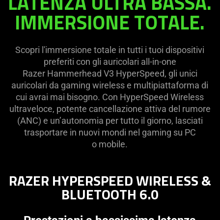
LATENZA ULTRA BASSA.
on
visuals
IMMERSIONE TOTALE.
the
in
page
this
to
video
Scopri l'immersione totale in tutti i tuoi dispositivi
be
animation
preferiti con gli auricolari all-in-one
updated.
only
Razer Hammerhead V3 HyperSpeed, gli unici
support
auricolari da gaming wireless e multipiattaforma di
what
cui avrai mai bisogno. Con HyperSpeed Wireless
is
ultraveloce, potente cancellazione attiva del rumore
spoken;
(ANC) e un’autonomia per tutto il giorno, lasciati
the
trasportare in nuovi mondi nel gaming su PC
visuals
o mobile.
do
not
provide
RAZER HYPERSPEED WIRELESS &
additional
BLUETOOTH 6.0
information.