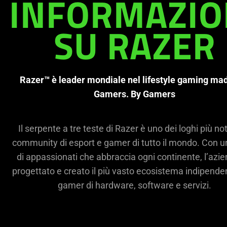
needed:
INFORMAZIO
The
visuals
in
SU RAZER
this
video
animation
Razer™ è leader mondiale nel lifestyle gaming ma
only
Gamers. By Gamers
support
what
is
Il serpente a tre teste di Razer è uno dei loghi più not
spoken;
community di esport e gamer di tutto il mondo. Con 
the
di appassionati che abbraccia ogni continente, l’azi
visuals
progettato e creato il più vasto ecosistema indipenden
do
not
gamer di hardware, software e servizi.
provide
additional
information.