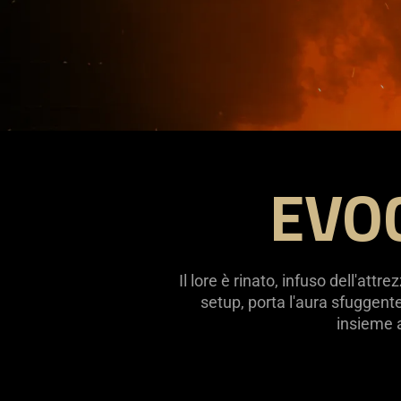
EVO
RAZER
|
COUNTER-
STRIKE
2
Il lore è rinato, infuso dell'at
COLLECTION
setup, porta l'aura sfuggente
insieme a