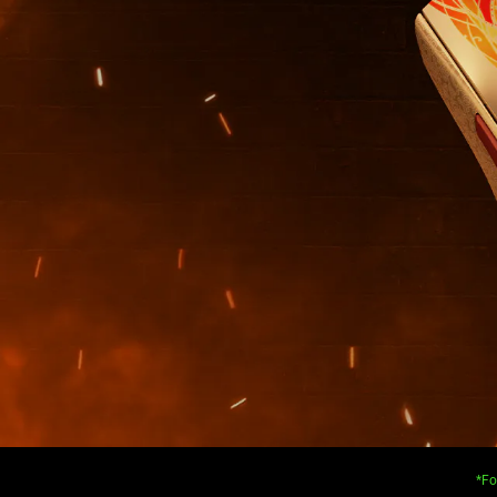
additional
information.
*Fo