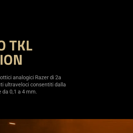
O TKL
TION
ttici analogici Razer di 2a
i ultraveloci consentiti dalla
e da 0,1 a 4 mm.