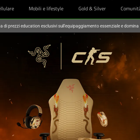
llulare
Mobili e lifestyle
Gold & Silver
Comunit
ta di prezzi education esclusivi sull'equipaggiamento essenziale e domina