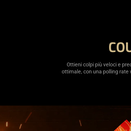
not
needed:
The
visuals
in
COU
this
video
animation
only
Ottieni colpi più veloci e p
support
ottimale, con una polling rate
what
is
spoken;
the
visuals
do
not
provide