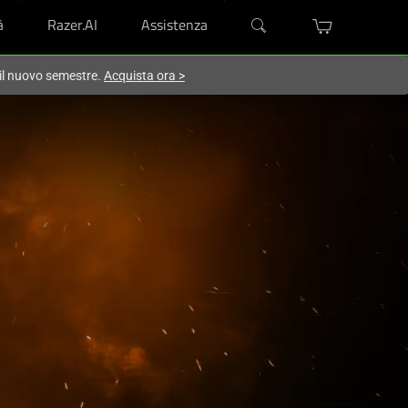
à
Razer.AI
Assistenza
 il nuovo semestre.
Acquista ora
>