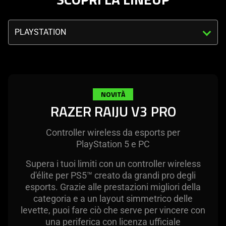
The
visuals
Triggering
in
the
this
select
video
menu
animation
below
only
will
NOVITÀ
support
update
RAZER RAIJU V3 PRO
what
the
is
content
spoken;
Controller wireless da esports per
of
the
PlayStation 5 e PC
this
visuals
page.
Supera i tuoi limiti con un controller wireless
do
d'élite per PS5™ creato da grandi pro degli
not
esports. Grazie alle prestazioni migliori della
provide
categoria e a un layout simmetrico delle
additional
levette, puoi fare ciò che serve per vincere con
information.
una periferica con licenza ufficiale