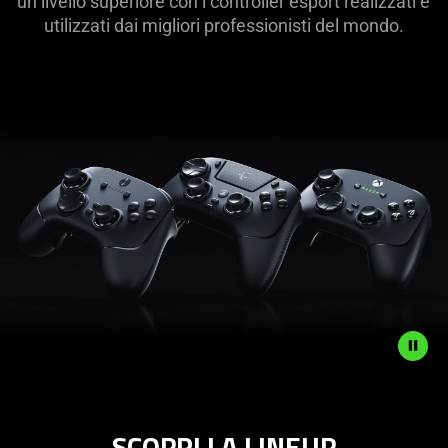
un livello superiore con i controller esport realizzati e
utilizzati dai migliori professionisti del mondo.
Description
not
SCOPRI LA LINEUP
needed: