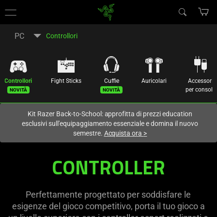
Al momento sei sul sito in:
Italy (Italia)
.
PC
Controllori
Controllori
Fight Sticks
Cuffie
Auricolari
Accessori
Novità
Novità
per console
Kit Razer Back-to-School: approfitta di prezzi education
esclusivi sull'equipaggiamento essenziale e domina il nuovo
semestre.
Acquista ora
>
CONTROLLER
Perfettamente progettato per soddisfare le
esigenze del gioco competitivo, porta il tuo gioco a