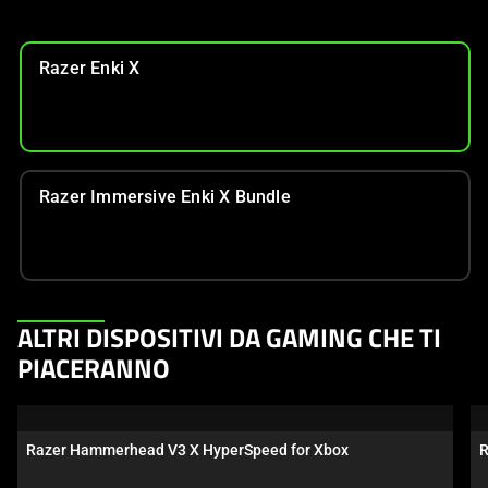
Razer Enki X
Razer Immersive Enki X Bundle
This
ALTRI DISPOSITIVI DA GAMING CHE TI
is
PIACERANNO
a
carousel.
Use
Razer Hammerhead V3 X HyperSpeed for Xbox
R
Next