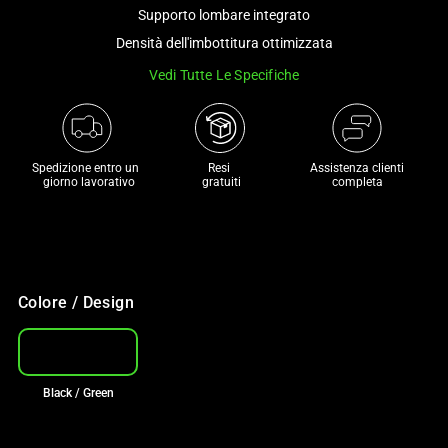
and
Supporto lombare integrato
a
Densità dell'imbottitura ottimizzata
track
Vedi Tutte Le Specifiche
of
thumbnails
below.
Select
Spedizione entro un 

Resi 

Assistenza clienti
any
 giorno lavorativo
 gratuiti
completa
of
the
image
buttons
to
Colore / Design
change
the
main
Black / Green
image
above.