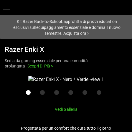
Al momento sei sul sito in:
Italy (Italia)
.
Kit Razer Back-to-School: approfitta di prezzi education
esclusivi sull'equipaggiamento essenziale e domina il nuovo
semestre.
Acquista ora
>
Razer Enki X
Sedia da gaming essenziale per una comodità
prolungata
Scopri Di Più
>
This
is
a
carousel
with
Vedi Galleria
one
large
image
Progettata per un comfort che dura tutto il giorno