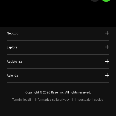
slide
using
the
slide
dots.
Negozio
Esplora
Assistenza
Azienda
Copyright © 2026 Razer Inc. All rights reserved.
Termini legali
Informativa sulla privacy
Impostazioni cookie