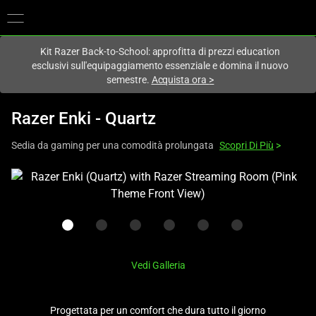
Al momento sei sul sito in:
Italy (Italia)
.
Kit Razer Back-to-School: approfitta di prezzi education
esclusivi sull'equipaggiamento essenziale e domina il nuovo
semestre.
Acquista ora
>
Razer Enki - Quartz
Sedia da gaming per una comodità prolungata
Scopri Di Più
>
This
is
a
carousel
with
one
Vedi Galleria
large
image
Progettata per un comfort che dura tutto il giorno
and