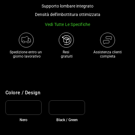
a
Supporto lombare integrato
track
Densità dell'imbottitura ottimizzata
of
Vedi Tutte Le Specifiche
thumbnails
below.
Select
any
Spedizione entro un 

Resi 

Assistenza clienti
of
 giorno lavorativo
 gratuiti
completa
the
image
buttons
to
change
Colore / Design
the
main
image
Nero
Black / Green
above.