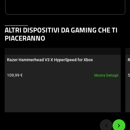
This
ALTRI DISPOSITIVI DA GAMING CHE TI
is
PIACERANNO
a
carousel.
Use
Razer Hammerhead V3 X HyperSpeed for Xbox
R
Next
and
Prezzo prodotto:
P
109,99 €
5
Mostra Dettagli
Previous
buttons
to
navigate,
or
jump
to
a