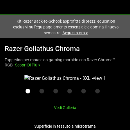
Al momento sei sul sito in:
Italy (Italia)
.
Kit Razer Back-to-School: approfitta di prezzi education
esclusivi sull'equipaggiamento essenziale e domina il nuovo
semestre.
Acquista ora
>
Razer Goliathus Chroma
Tappetino per mouse da gaming morbido con Razer Chroma™
RGB
Scopri Di Più
>
This
is
a
carousel
with
Vedi Galleria
one
large
image
Superficie in tessuto a microtrama