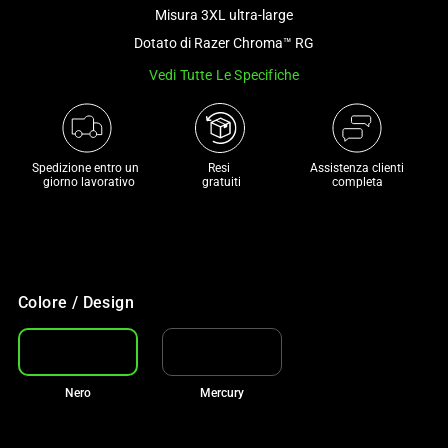
and
Misura 3XL ultra-large
a
Dotato di Razer Chroma™ RG
track
Vedi Tutte Le Specifiche
of
thumbnails
below.
Select
Spedizione entro un 

Resi 

Assistenza clienti
any
 giorno lavorativo
 gratuiti
completa
of
the
image
buttons
to
Colore / Design
change
the
main
Nero
Mercury
image
above.