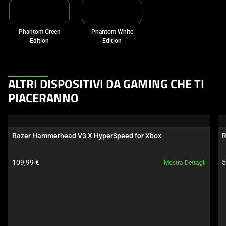
Phantom Green
Phantom White
Edition
Edition
This
ALTRI DISPOSITIVI DA GAMING CHE TI
is
PIACERANNO
a
carousel.
Use
Razer Hammerhead V3 X HyperSpeed for Xbox
R
Next
and
Prezzo prodotto:
P
109,99 €
5
Mostra Dettagli
Previous
buttons
to
navigate,
or