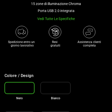
and
15 zone di illuminazione Chroma
a
Porta USB 2.0 integrata
track
Vedi Tutte Le Specifiche
of
thumbnails
below.
Select
Spedizione entro un 

Resi 

Assistenza clienti
any
 giorno lavorativo
 gratuiti
completa
of
the
image
buttons
to
Colore / Design
change
the
main
Nero
Bianco
image
above.