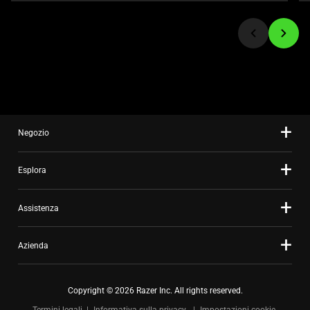
jump
to
a
slide
using
the
slide
dots.
Negozio
Esplora
Assistenza
Azienda
Copyright © 2026 Razer Inc. All rights reserved.