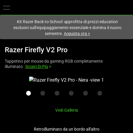
Al momento sei sul sito in:
Italy (Italia)
.
Kit Razer Back-to-School: approfitta di prezzi education
esclusivi sull'equipaggiamento essenziale e domina il nuovo
semestre.
Acquista ora
>
Razer Firefly V2 Pro
Tappetino per mouse da gaming RGB completamente
illuminato
Scopri Di Più
>
This
is
a
carousel
with
Vedi Galleria
one
large
image
Retroilluminato da un bordo all'altro