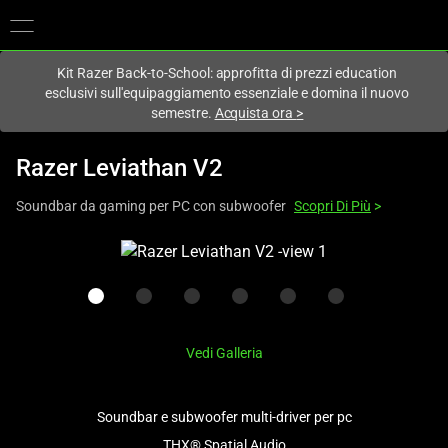
Al momento sei sul sito in:
Italy (Italia)
.
Kit Razer Back-to-School: approfitta di prezzi education
esclusivi sull'equipaggiamento essenziale e domina il nuovo
semestre.
Acquista ora
>
Razer Leviathan V2
Soundbar da gaming per PC con subwoofer
Scopri Di Più
>
This
is
a
carousel
with
Vedi Galleria
one
large
image
Soundbar e subwoofer multi-driver per pc
and
THX® Spatial Audio