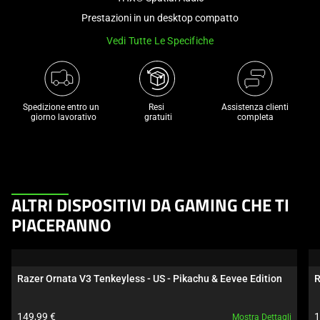
a
Prestazioni in un desktop compatto
track
Vedi Tutte Le Specifiche
of
thumbnails
below.
Select
Spedizione entro un 

Resi 

Assistenza clienti
any
 giorno lavorativo
 gratuiti
completa
of
the
image
buttons
This
to
ALTRI DISPOSITIVI DA GAMING CHE TI
is
change
PIACERANNO
a
the
carousel.
main
Use
image
Razer Ornata V3 Tenkeyless - US - Pikachu & Eevee Edition
R
Next
above.
and
Prezzo prodotto:
P
149,99 €
1
Mostra Dettagli