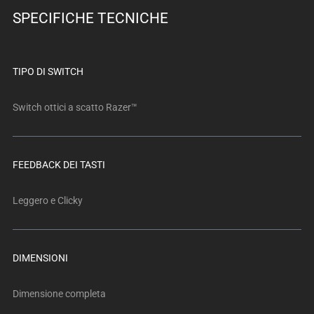
below.
SPECIFICHE TECNICHE
Select
any
of
the
TIPO DI SWITCH
image
buttons
Switch ottici a scatto Razer™
to
change
the
FEEDBACK DEI TASTI
main
image
Leggero e Clicky
above.
DIMENSIONI
Dimensione completa