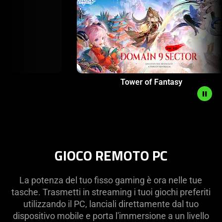
button
to
start
and
stop
the
animation.
Roblox
Tower o
GIOCO REMOTO PC
La potenza del tuo fisso gaming è ora nelle tue
tasche. Trasmetti in streaming i tuoi giochi preferiti
utilizzando il PC, lanciali direttamente dal tuo
dispositivo mobile e porta l'immersione a un livello