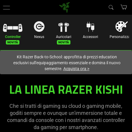
Al momento sei sul sito in:
Italy (Italia)
.
Controller
Nexus
Auricolari
Accessori
Personalizzat
Kit Razer Back-to-School: approfitta di prezzi education
esclusivi sull'equipaggiamento essenziale e domina il nuovo
semestre.
Acquista ora
>
Mobile
LA LINEA RAZER KISHI
Gaming
Controllers
Che si tratti di gaming su cloud o gaming mobile,
goditi sempre e ovunque un'immersione totale e
for
comandi da console con i nostri avanzati controller
da gaming per smartphone.