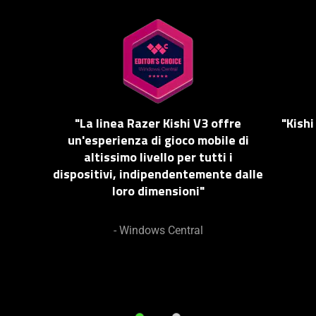
This
is
a
carousel.
Use
Next
"La linea Razer Kishi V3 offre
"Kishi
and
un'esperienza di gioco mobile di
Previous
altissimo livello per tutti i
buttons
dispositivi, indipendentemente dalle
to
loro dimensioni"
navigate,
or
jump
- Windows Central
to
a
slide
using
the