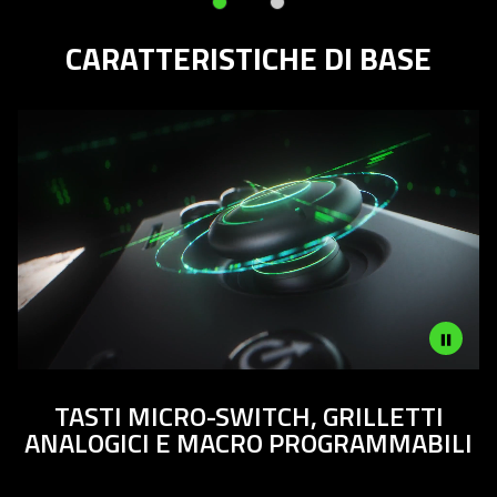
slide
CARATTERISTICHE DI BASE
dots.
Description
TASTI MICRO-SWITCH, GRILLETTI
not
ANALOGICI E MACRO PROGRAMMABILI
needed:
The
visuals