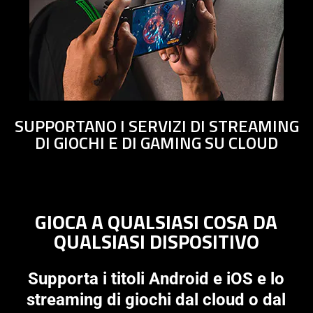
animation
only
support
what
is
spoken;
the
SUPPORTANO I SERVIZI DI STREAMING
visuals
DI GIOCHI E DI GAMING SU CLOUD
do
not
provide
additional
information.
GIOCA A QUALSIASI COSA DA
QUALSIASI DISPOSITIVO
Supporta i titoli Android e iOS e lo
streaming di giochi dal cloud o dal