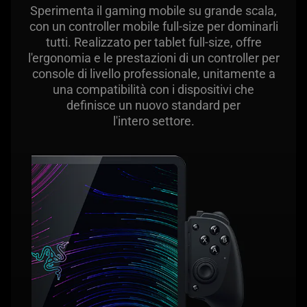
what
Sperimenta il gaming mobile su grande scala,
is
con un controller mobile full-size per dominarli
spoken;
tutti. Realizzato per tablet full-size, offre
the
l'ergonomia e le prestazioni di un controller per
visuals
console di livello professionale, unitamente a
do
una compatibilità con i dispositivi che
not
definisce un nuovo standard per
l'intero settore.
provide
additional
information.