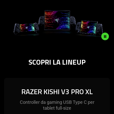
iPhone,
Android,
Tablets
Description
not
SCOPRI LA LINEUP
needed:
The
visuals
in
this
RAZER KISHI V3 PRO XL
video
animation
Controller da gaming USB Type C per
only
tablet full-size
support