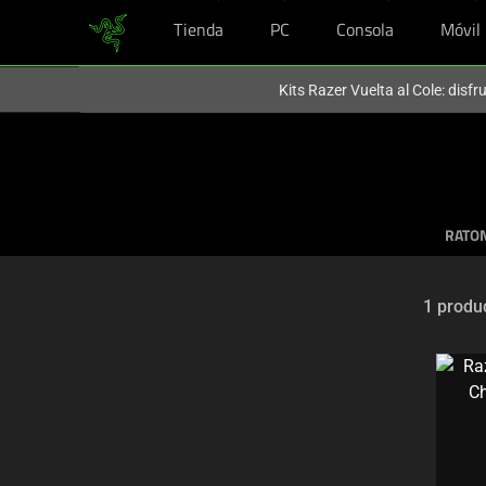
Tienda
PC
Consola
Móvil
En este momento estás en el sitio de
Spain (España)
.
Kits Razer Vuelta al Cole: disf
RATO
1 produ
Selection
of
filter
and
sorting
options
below