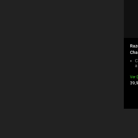
will
refresh
the
page
with
new
results.
Raz
Char
C
a
Ver 
Prec
39,
del
prod