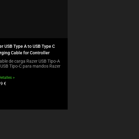
er USB Type A to USB Type C
ging Cable for Controller
able de carga Razer USB Tipo-A
 USB Tipo-C para mandos Razer
Detalles
io
99 €
ucto: