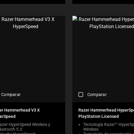
E
C
K
B
O
X
W
I
L
L
C
A
U
S
E
C
O
C
N
Comparar
Comparar
H
T
E
E
C
er Hammerhead V3 X
N
Razer Hammerhead HyperSp
K
T
erSpeed
PlayStation Licensed
I
T
N
azer HyperSpeed Wireless y
Tecnología Razer™ HyperS
O
luetooth 5.3
Wireless
G
A
stuche HyperSpeed
Tecnología de cancelación 