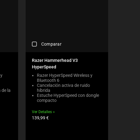
C
Comparar
H
E
C
Razer Hammerhead V3
K
HyperSpeed
I
N
 y
Razer HyperSpeed Wireless y
Bluetooth 6
G
Cancelación activa de ruido
A
 de la
híbrida
C
Estuche HyperSpeed con dongle
O
compacto
M
P
Ver Detalles
A
Precio
139,99 €
R
del
E
producto:
C
H