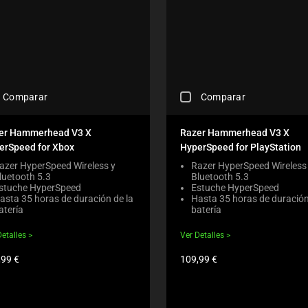
C
Comparar
Comparar
H
E
C
er Hammerhead V3 X
Razer Hammerhead V3 X
K
erSpeed for Xbox
HyperSpeed for PlayStation
I
N
azer HyperSpeed Wireless y
Razer HyperSpeed Wireless
luetooth 5.3
Bluetooth 5.3
G
stuche HyperSpeed
Estuche HyperSpeed
A
asta 35 horas de duración de la
Hasta 35 horas de duración
C
atería
batería
O
M
Detalles
Ver Detalles
P
A
io
Precio
,99 €
109,99 €
R
del
E
ucto:
producto:
C
H