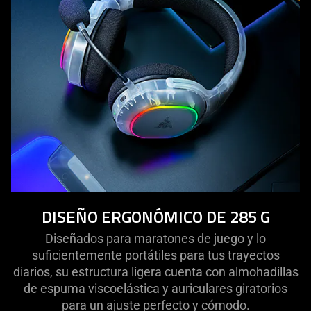
visuals
do
not
provide
additional
information.
DISEÑO ERGONÓMICO DE 285 G
Diseñados para maratones de juego y lo
suficientemente portátiles para tus trayectos
diarios, su estructura ligera cuenta con almohadillas
de espuma viscoelástica y auriculares giratorios
para un ajuste perfecto y cómodo.