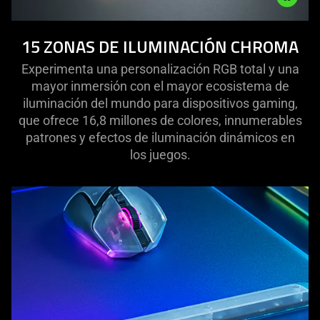
Description
15 ZONAS DE ILUMINACIÓN CHROMA
not
needed:
Experimenta una personalización RGB total y una
The
mayor inmersión con el mayor ecosistema de
visuals
iluminación del mundo para dispositivos gaming,
in
que ofrece 16,8 millones de colores, innumerables
this
patrones y efectos de iluminación dinámicos en
video
los juegos.
animation
only
support
what
is
spoken;
the
visuals
do
not