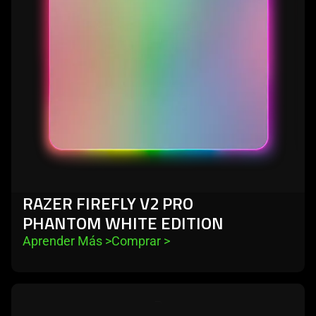
v2
pro
phantom
white
edition
RAZER FIREFLY V2 PRO
PHANTOM WHITE EDITION
Aprender Más 
>
Comprar 
>
learn
more