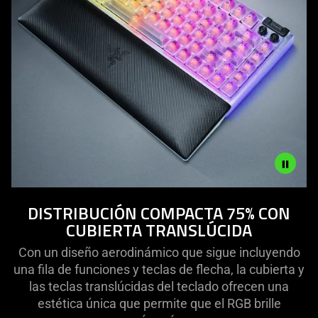
Description
DISTRIBUCIÓN COMPACTA 75% CON
not
CUBIERTA TRANSLÚCIDA
needed:
The
Con un diseño aerodinámico que sigue incluyendo
visuals
una fila de funciones y teclas de flecha, la cubierta y
in
las teclas translúcidas del teclado ofrecen una
this
estética única que permite que el RGB brille
video