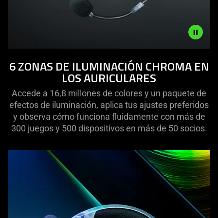
Description
6 ZONAS DE ILUMINACIÓN CHROMA EN
not
LOS AURICULARES
needed:
The
Accede a 16,8 millones de colores y un paquete de
visuals
efectos de iluminación, aplica tus ajustes preferidos
in
y observa cómo funciona fluidamente con más de
this
300 juegos y 500 dispositivos en más de 50 socios.
video
animation
only
support
what
is
spoken;
the