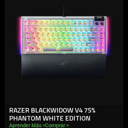
-
razer
blackwidow
v4
75%
phantom
white
edition
RAZER BLACKWIDOW V4 75%
PHANTOM WHITE EDITION
Aprender Más 
>
Comprar 
>