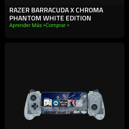
RAZER BARRACUDA X CHROMA
PHANTOM WHITE EDITION
Aprender Más 
>
Comprar 
>
learn
more
-
razer
kishi
v3
phantom
white
edition