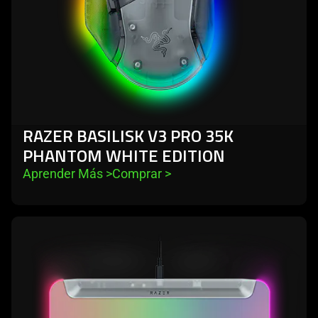
white
edition
RAZER BASILISK V3 PRO 35K
PHANTOM WHITE EDITION
Aprender Más 
>
Comprar 
>
learn
more
-
razer
firefly