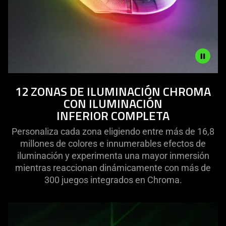
Description
12 ZONAS DE ILUMINACIÓN CHROMA
not
CON ILUMINACIÓN
needed:
INFERIOR COMPLETA
The
visuals
Personaliza cada zona eligiendo entre más de 16,8
in
millones de colores e innumerables efectos de
this
iluminación y experimenta una mayor inmersión
video
mientras reaccionan dinámicamente con más de
animation
300 juegos integrados en Chroma.
only
support
what
is