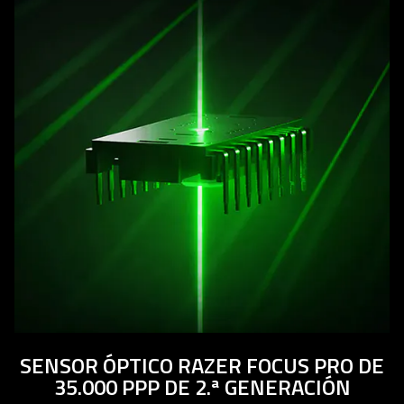
spoken;
the
visuals
do
not
provide
additional
information.
SENSOR ÓPTICO RAZER FOCUS PRO DE
35.000 PPP DE 2.ª GENERACIÓN