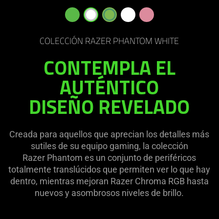
not
needed:
The
COLECCIÓN RAZER PHANTOM WHITE
visuals
in
CONTEMPLA EL
this
AUTÉNTICO
video
animation
DISEÑO REVELADO
only
support
what
Creada para aquellos que aprecian los detalles más
is
sutiles de su equipo gaming, la colección
spoken;
Razer Phantom es un conjunto de periféricos
the
totalmente translúcidos que permiten ver lo que hay
visuals
dentro, mientras mejoran Razer Chroma RGB hasta
do
nuevos y asombrosos niveles de brillo.
not
provide