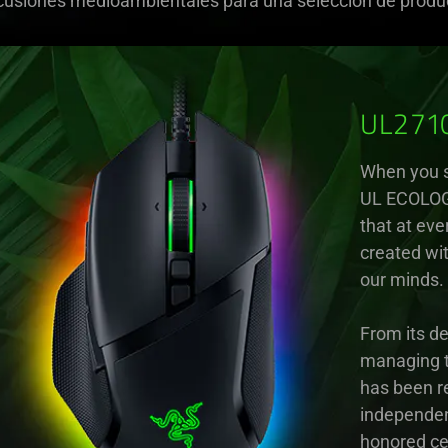
rcusiones medioambientales para una selección de prod
UL271
When you s
UL ECOLO
that at eve
created wit
our minds.
From its de
managing th
has been re
independent
honored cer