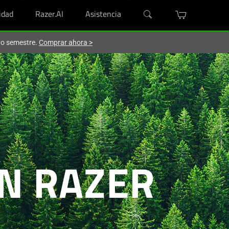
dad
Razer.AI
Asistencia
evo semestre.
Comprar ahora
>
N RAZER