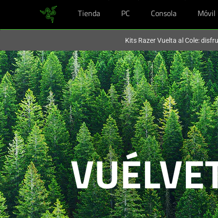
Tienda
PC
Consola
Móvil
En este momento estás en el sitio de
Spain (España)
.
Kits Razer Vuelta al Cole: disf
VUÉLVE