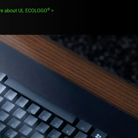
®
ore about UL ECOLOGO