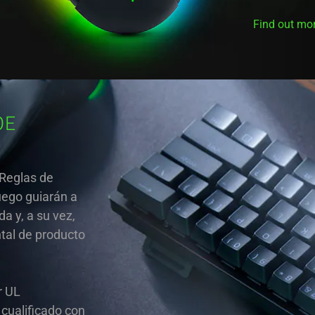
Find out m
DE
 Reglas de
uego guiarán a
da y, a su vez,
tal de producto
r UL
cualificado con