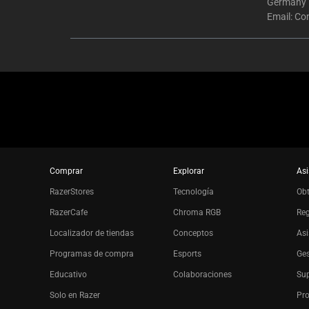
Germany
Email:
Co
Comprar
Explorar
Asi
RazerStores
Tecnología
Ob
RazerCafe
Chroma RGB
Reg
Localizador de tiendas
Conceptos
Asi
Programas de compra
Esports
Ges
Educativo
Colaboraciones
Sup
Solo en Razer
Pro