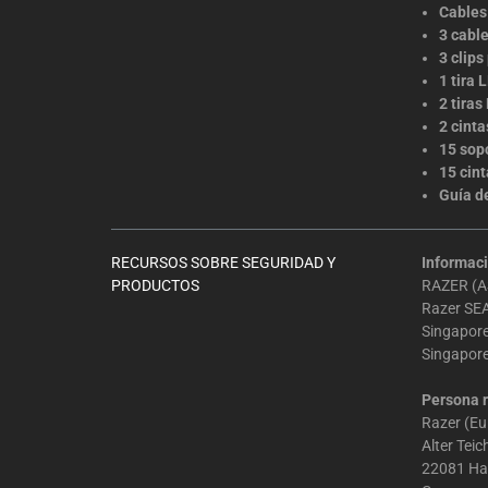
Cables
3 cable
3 clips
1 tira
2 tiras
2 cint
15 sop
15 cin
Guía d
RECURSOS SOBRE SEGURIDAD Y
Informaci
PRODUCTOS
RAZER (AS
Razer SEA
Singapor
Singapor
Persona r
Razer (E
Alter Tei
22081 H