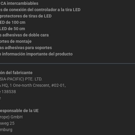
 CA intercambiables
s de conexión del controlador a la tira LED
 protectores de tiras de LED
 LED de 100 cm
 LED de 50 cm
as adhesivas de doble cara
ortes de montaje
tas adhesivas para soportes
e información importante del producto
ón del fabricante
IA-PACIFIC) PTE. LTD.
 HQ, 1 One-north Crescent, #02-01,
e 138538
e
esponsable de la UE
urope) GmbH
chweg 25
amburg