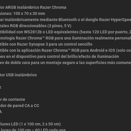
dor ARGB inalámbrico Razer Chroma
iones: 100 x 70 x 30 mm
ar inalámbricamente mediante Bluetooth o el dongle Razer HyperSpe
ales RGB direccionables (3 pines, 5 V)
ibilidad con WS2812b o LED equivalentes (hasta 120 LED por puerto, 2
cnología Razer Chroma™ RGB para una iluminación realmente personal
ible con Razer Synapse 3 para un control sencillo
ible con la aplicación Razer Chroma™ RGB para Android e iOS (solo co
es en el dispositivo para control del brillo/efecto de iluminación
vo de doble cara para un montaje seguro a las superficies más comun
tor USB inalámbrico
z
 de corriente
dor de pared CA a CC
A
e luces LED (1 x 100 cm, 2 x 50 cm)
e luces de 100 cm – 60 LED cada una