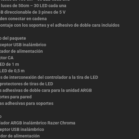
e luces de 50cm – 30 LED cada una
B direccionable de 3 pines de 5 V
den conectar en cadena
ontaje con los soportes y el adhesivo de doble cara incluidos
o del paquete
sceptor USB inalámbrico
tador de alimentación
ctor CA
LED de 1 m
 LED de 0,5 m
s de interconexión del controlador a la tira de LED
 protectores de tiras de LED
as adhesivas de doble cara para la unidad ARGB
ortes para pared
tas adhesivas para soportes
o
lador ARGB inalámbrico Razer Chroma
eptor USB inalámbrico
dor de alimentación