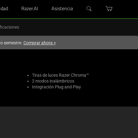
dad
Razer.AI
Asistencia
ficaciones
evo semestre.
Comprar ahora
>
Tiras de luces Razer Chroma™
2 modos inalámbricos
Integración Plug and Play