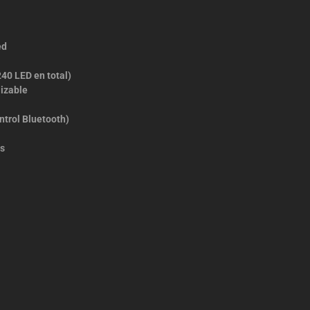
ed
40 LED en total)
izable
ntrol Bluetooth)
es