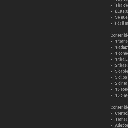
Tira d
LED RG
Se pue
Fácil m
Contenid
1 tran
1 adap
1 cone
1 tira 
2 tiras
3 cable
3 clips
2 cint
15 sop
15 cin
Contenid
Contro
Transc
Adapta