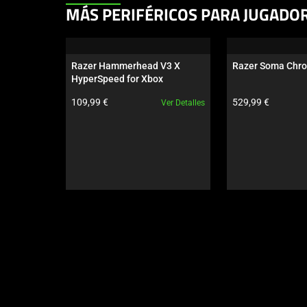
This
MÁS PERIFÉRICOS PARA JUGADO
is
a
carousel.
Razer Hammerhead V3 X 
Razer Soma Chr
Use
HyperSpeed for Xbox
Next
Precio del producto:
Precio del produc
109,99 €
529,99 €
Ver Detalles
and
Previous
buttons
to
navigate,
or
jump
to
a
slide
using
the
slide