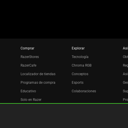
dots.
Comprar
Explorar
Asi
RazerStores
Tecnología
Ob
RazerCafe
Chroma RGB
Reg
Localizador de tiendas
Conceptos
Asi
Programas de compra
Esports
Ges
Educativo
Colaboraciones
Sup
Solo en Razer
Pro
Razer Silver
Afiliados
Boletín