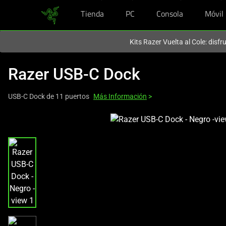
Tienda
PC
Consola
Móvil
En este momento estás en el sitio de
Spain (España)
.
Kits Razer Vuelta al Cole: disf
Razer USB-C Dock
USB-C Dock de 11 puertos
Más Información
>
This
is
a
carousel
with
one
large
image
and