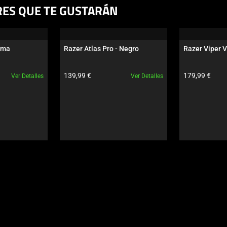
RES QUE TE GUSTARÁN
oma
Razer Atlas Pro - Negro
Razer Viper V
to:
Precio del producto:
Precio del pro
139,99 €
179,99 €
Ver Detalles
Ver Detalles