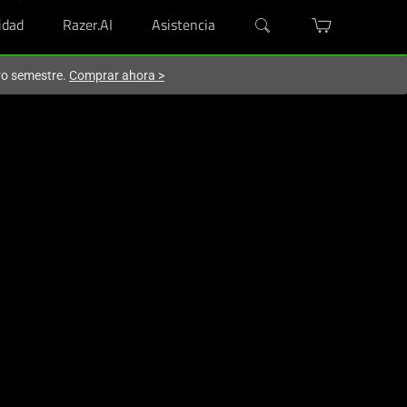
dad
Razer.AI
Asistencia
evo semestre.
Comprar ahora
>