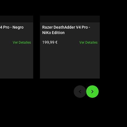
4 Pro - Negro
Razer DeathAdder V4 Pro - 
Razer Gig
NiKo Edition
Edition
ducto:
Precio del producto:
Precio del
199,99 €
79,99 €
Ver Detalles
Ver Detalles