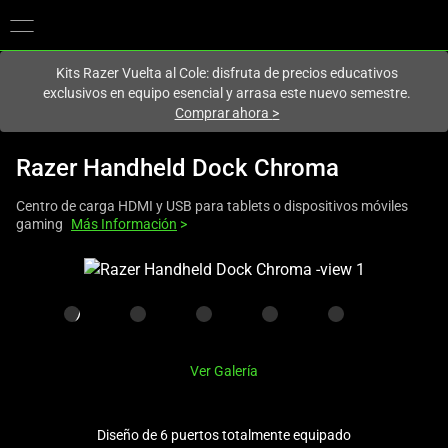
En este momento estás en el sitio de
Spain (España)
.
Kits Razer Vuelta al Cole: disfruta de precios educativos
exclusivos en equipo esencial y arrasa este nuevo semestre.
Comprar ahora
>
Razer Handheld Dock Chroma
Centro de carga HDMI y USB para tablets o dispositivos móviles
gaming
Más Información
>
This
is
a
carousel
with
Ver Galería
one
large
image
Diseño de 6 puertos totalmente equipado