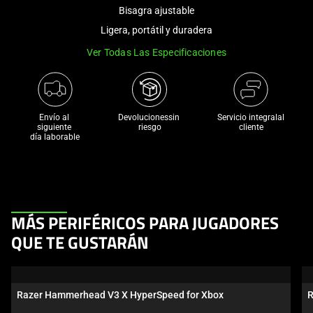
and
Bisagra ajustable
a
Ligera, portátil y duradera
track
Ver Todas Las Especificaciones
of
thumbnails
below.
Select
Envío al 
Devolucionessin 
Servicio integralal
any
siguiente 

riesgo
cliente
día laborable
of
the
image
buttons
to
This
MÁS PERIFÉRICOS PARA JUGADORES
change
is
the
QUE TE GUSTARÁN
a
main
carousel.
image
Use
above.
Razer Hammerhead V3 X HyperSpeed for Xbox
R
Next