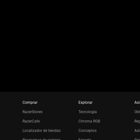
Comprar
Explorar
Asi
RazerStores
Tecnología
Ob
RazerCafe
Chroma RGB
Reg
Localizador de tiendas
Conceptos
Asi