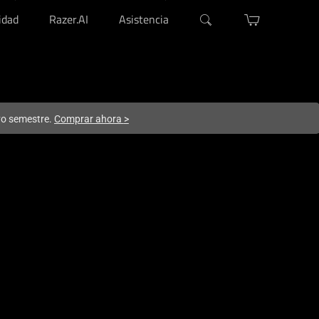
dad
Razer.AI
Asistencia
evo semestre.
Comprar ahora
>