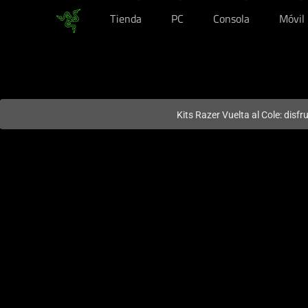
Tienda
PC
Consola
Móvil
En este momento estás en el sitio de
Spain (España)
.
Kits Razer Vuelta al Cole: disf