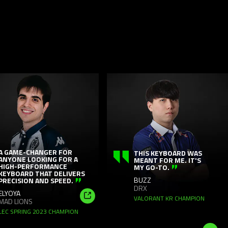
This
is
a
carousel
with
panning
animation.
Use
E-CHANGER FOR
THIS KEYBOARD WAS
E LOOKING FOR A
MEANT FOR ME. IT'S
the
PERFORMANCE
MY GO-TO.
ARD THAT DELIVERS
Play
BUZZ
SION AND SPEED.
and
DRX
Pause
VALORANT KR CHAMPION
IONS
Shop
button
RING 2023 CHAMPION
Now
to