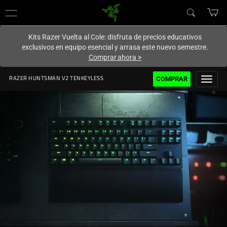
En este momento estás en el sitio de
Spain (España)
.
Kits Razer Vuelta al Cole: disfruta de precios educativos
exclusivos en equipo esencial y arrasa este nuevo semestre.
Comprar ahora
>
COMPRAR
RAZER HUNTSMAN V2 TENKEYLESS