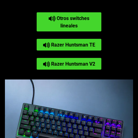
Otros switches
lineales
Razer Huntsman TE
Razer Huntsman V2