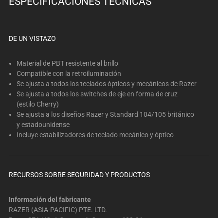
ESPECIFICACIONES TÉCNICAS
below.
Select
any
of
DE UN VISTAZO
the
image
Material de PBT resistente al brillo
buttons
Compatible con la retroiluminación
Se ajusta a todos los teclados ópticos y mecánicos de Razer
to
Se ajusta a todos los switches de eje en forma de cruz
change
(estilo Cherry)
the
Se ajusta a los diseños Razer y Standard 104/105 británico
main
y estadounidense
image
Incluye estabilizadores de teclado mecánico y óptico
above.
RECURSOS SOBRE SEGURIDAD Y PRODUCTOS
Información del fabricante
RAZER (ASIA-PACIFIC) PTE. LTD.