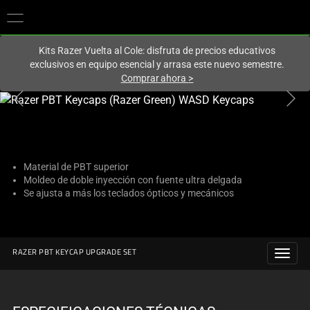
En este momento estás en el sitio de
Spain (España)
.
Kits Razer Vuelta al Cole: disfruta de precios educativos
exclusivos en equipo esencial y arrasa este nuevo semestre.
Comprar ahora
>
This
is
a
carousel
with
Material de PBT superior
Moldeo de doble inyección con fuente ultra delgada
one
Se ajusta a más los teclados ópticos y mecánicos
large
image
and
a
RAZER PBT KEYCAP UPGRADE SET
track
of
thumbnails