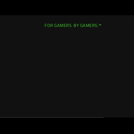
FOR GAMERS. BY GAMERS.™
Spain (España)
|
Cambiar ubicación >