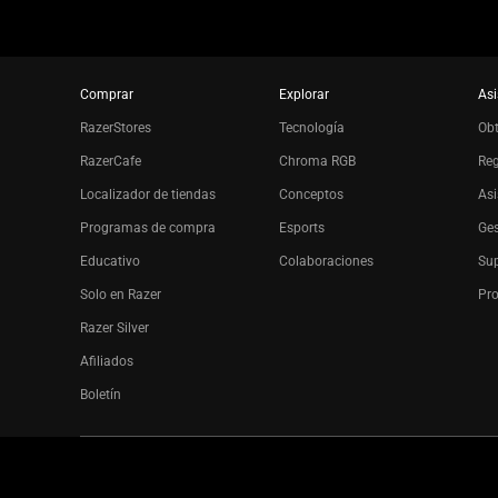
Comprar
Explorar
Asi
RazerStores
Tecnología
Ob
RazerCafe
Chroma RGB
Reg
Localizador de tiendas
Conceptos
Asi
Programas de compra
Esports
Ges
Educativo
Colaboraciones
Sup
Solo en Razer
Pro
Razer Silver
Afiliados
Boletín
Copyright © 2026 Razer Inc. All rights reserved.
Términos legal