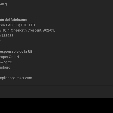
248 g
ón del fabricante
IA-PACIFIC) PTE. LTD.
 HQ, 1 One-north Crescent, #02-01,
e 138538
e
esponsable de la UE
urope) GmbH
chweg 25
amburg
mpliance@razer.com