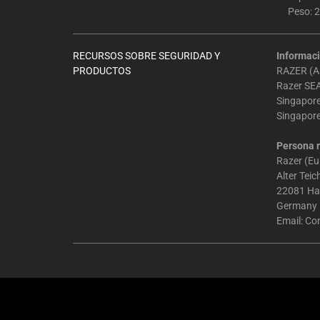
Peso: 
RECURSOS SOBRE SEGURIDAD Y
Informaci
PRODUCTOS
RAZER (AS
Razer SEA
Singapor
Singapor
Persona r
Razer (E
Alter Tei
22081 H
Germany
Email:
Co