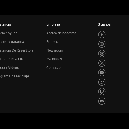
stencia
Empresa
Síganos
tener ayuda
Acerca de nosotros
istro y garantía
Empleo
stencia De RazerStore
Newsroom
tionar Razer ID
zVentures
port Videos
Contacto
grama de reciclaje
es
Política de privacidad
Configuración de cookies