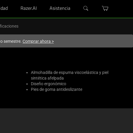
dad
Razer.AI
Asistencia
ficaciones
evo semestre.
Comprar ahora
>
Almohadilla de espuma viscoelástica y piel
sintética afelpada
Diseño ergonómico
Pies de goma antideslizante