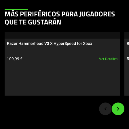
This
MÁS PERIFÉRICOS PARA JUGADORES
is
QUE TE GUSTARÁN
a
carousel.
Use
Razer Hammerhead V3 X HyperSpeed for Xbox
R
Next
and
Precio del producto:
P
109,99 €
5
Ver Detalles
Previous
buttons
to
navigate,
or
jump
to
a
slide
using