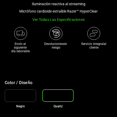
and
Iluminación reactiva al streaming
a
Micrófono cardioide extraíble Razer™ HyperClear
track
Ver Todas Las Especificaciones
of
thumbnails
below.
Select
Envío al 
Devolucionessin 
Servicio integralal
any
siguiente 

riesgo
cliente
día laborable
of
the
image
buttons
to
Color / Diseño
change
the
main
image
Negro
Quartz
above.