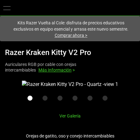
En este momento estás en el sitio de
Spain (España)
.
Kits Razer Vuelta al Cole: disfruta de precios educativos
exclusivos en equipo esencial y arrasa este nuevo semestre.
Comprar ahora
>
Razer Kraken Kitty V2 Pro
Auriculares RGB por cable con orejas
intercambiables
Más Información
>
This
is
a
carousel
with
Ver Galería
one
large
image
Orejas de gatito, oso y conejo intercambiables