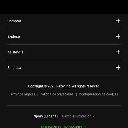
the
slide
dots.
Comprar
Explorar
Asistencia
Empresa
Copyright © 2026 Razer Inc. All rights reserved.
Términos legales
Política de privacidad
Configuración de cookies
Spain (España)
|
Cambiar ubicación >
FOR GAMERS. BY GAMERS.™