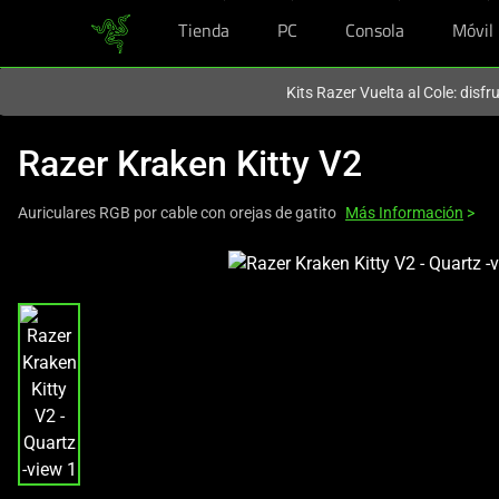
Tienda
PC
Consola
Móvil
En este momento estás en el sitio de
Spain (España)
.
Kits Razer Vuelta al Cole: disf
Razer Kraken Kitty V2
Auriculares RGB por cable con orejas de gatito
Más Información
>
This
is
a
carousel
with
one
large
image
and