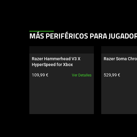
This
MÁS PERIFÉRICOS PARA JUGADO
is
a
carousel.
Razer Hammerhead V3 X 
Razer Soma Chr
Use
HyperSpeed for Xbox
Next
Precio del producto:
Precio del produc
109,99 €
529,99 €
Ver Detalles
and
Previous
buttons
to
navigate,
or
jump
to
a