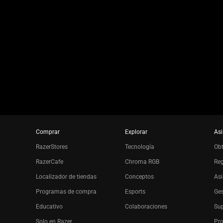
slide
using
the
slide
dots.
Comprar
Explorar
Asi
RazerStores
Tecnología
Ob
RazerCafe
Chroma RGB
Reg
Localizador de tiendas
Conceptos
Asi
Programas de compra
Esports
Ges
Educativo
Colaboraciones
Sup
Solo en Razer
Pro