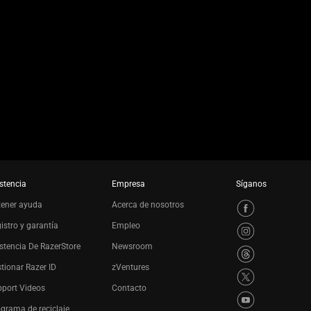
stencia
Empresa
Síganos
tener ayuda
Acerca de nosotros
istro y garantía
Empleo
stencia De RazerStore
Newsroom
tionar Razer ID
zVentures
port Videos
Contacto
grama de reciclaje