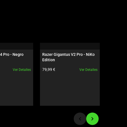
4 Pro - Negro
Razer Gigantus V2 Pro - NiKo 
Razer Dea
Edition
NiKo Edit
ducto:
Precio del producto:
Precio del
79,99 €
199,99 €
Ver Detalles
Ver Detalles