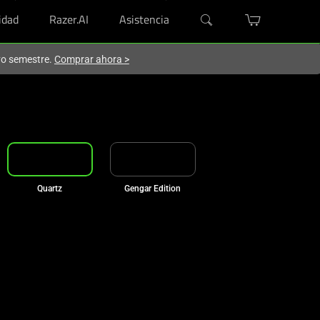
dad
Razer.AI
Asistencia
evo semestre.
Comprar ahora
>
Quartz
Gengar Edition