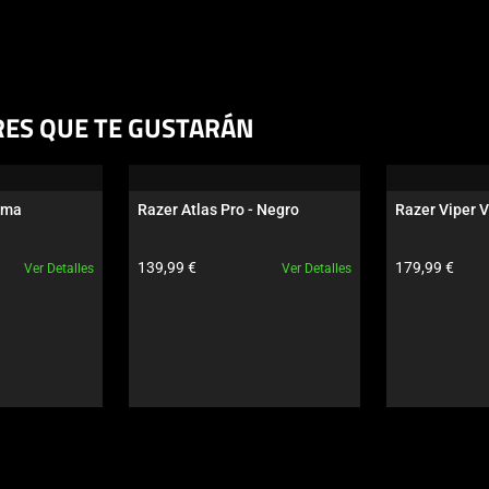
RES QUE TE GUSTARÁN
oma
Razer Atlas Pro - Negro
Razer Viper V
to:
Precio del producto:
Precio del pro
139,99 €
179,99 €
Ver Detalles
Ver Detalles