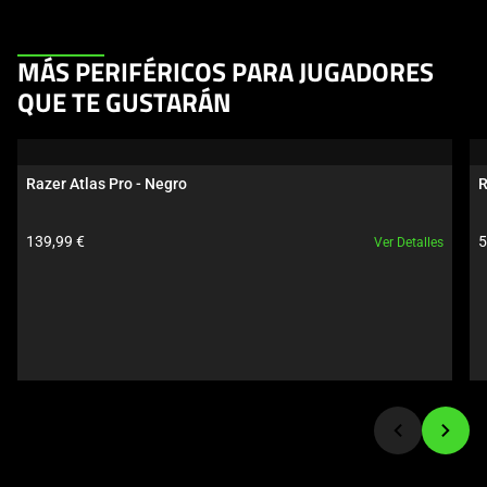
This
MÁS PERIFÉRICOS PARA JUGADORES
is
QUE TE GUSTARÁN
a
carousel.
Use
Razer Atlas Pro - Negro
R
Next
and
Precio del producto:
P
139,99 €
5
Ver Detalles
Previous
buttons
to
navigate,
or
jump
to
a
slide
using