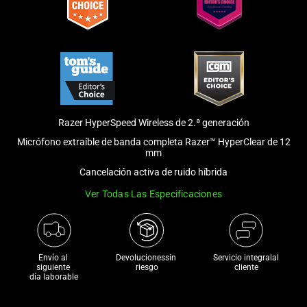
and
a
track
of
thumbnails
below.
Select
any
Razer HyperSpeed Wireless de 2.ª generación
of
Micrófono extraíble de banda completa Razer™ HyperClear de 12
mm
the
image
Cancelación activa de ruido híbrida
buttons
Ver Todas Las Especificaciones
to
change
the
main
Envío al 
Devolucionessin 
Servicio integralal
siguiente 

riesgo
cliente
image
día laborable
above.