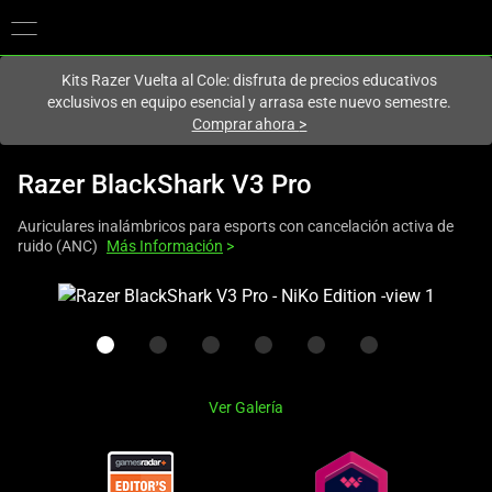
En este momento estás en el sitio de
Spain (España)
.
Kits Razer Vuelta al Cole: disfruta de precios educativos
exclusivos en equipo esencial y arrasa este nuevo semestre.
Comprar ahora
>
Razer BlackShark V3 Pro
Auriculares inalámbricos para esports con cancelación activa de
ruido (ANC)
Más Información
>
This
is
a
carousel
with
Ver Galería
one
large
image