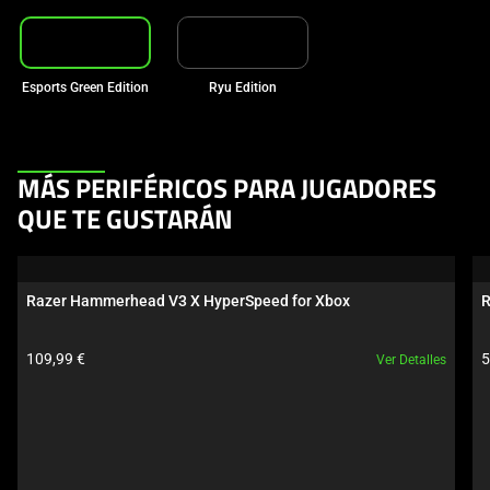
Esports Green Edition
Ryu Edition
This
MÁS PERIFÉRICOS PARA JUGADORES
is
QUE TE GUSTARÁN
a
carousel.
Use
Razer Hammerhead V3 X HyperSpeed for Xbox
R
Next
and
Precio del producto:
P
109,99 €
5
Ver Detalles
Previous
buttons
to
navigate,
or