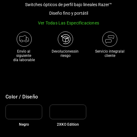
and
Switches ópticos de perfil bajo lineales Razer™
a
Diseño fino y portátil
track
Ver Todas Las Especificaciones
of
thumbnails
below.
Select
Envío al 
Devolucionessin 
Servicio integralal
any
siguiente 

riesgo
cliente
día laborable
of
the
image
buttons
to
Color / Diseño
change
the
main
image
Negro
2XKO Edition
above.