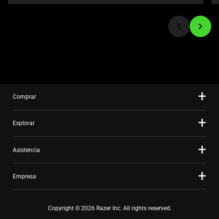
jump
to
a
slide
using
the
slide
dots.
Comprar
Explorar
Asistencia
Empresa
Copyright © 2026 Razer Inc. All rights reserved.