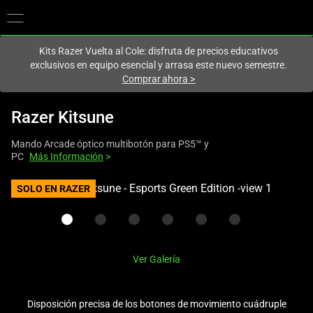
En este momento estás en el sitio de
Spain (España)
.
Kits Razer Vuelta al Cole: disfruta de precios educativos
exclusivos en equipo esencial y arrasa este nuevo semestre.
Comprar ahora
>
Razer Kitsune
Mando Arcade óptico multibotón para PS5™ y
PC
Más Información
>
This
SOLO EN RAZER
is
a
carousel
with
Ver Galería
one
large
image
Disposición precisa de los botones de movimiento cuádruple