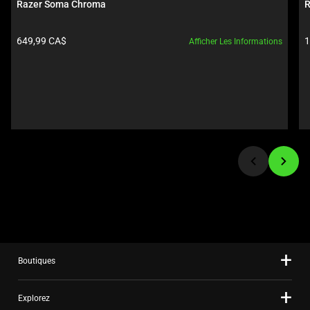
Razer Soma Chroma
R
Next
and
Prix du produit:
P
649,99 CA$
1
Afficher Les Informations
Previous
buttons
to
navigate,
or
jump
to
a
slide
using
the
slide
dots.
Boutiques
Explorez