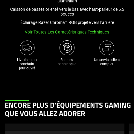
aluminium
and
Caisson de basses orienté vers le bas avec haut-parleur de 5,5
a
pouces
track
Éclairage Razer Chroma™ RGB projeté vers l’arrière
of
thumbnails
Voir Toutes Les Caractéristiques Techniques
below.
Select
any
Livraison au 
Retours 

Un service client
of
prochain 

sans risque
complet
the
jour ouvré
image
buttons
to
change
This
the
ENCORE PLUS D’ÉQUIPEMENTS GAMING
is
main
QUE VOUS ALLEZ ADORER
a
image
carousel.
above.
Use