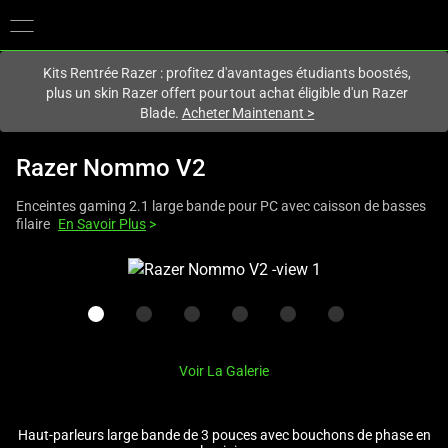
Vous êtes actuellement sur le site
Canada
.
Kits Rentrée Razer : profitez d'avantages étudiants boostés,
plus un skin Razer offert pour tout achat éligible d'un Razer
Blade.
Acheter Maintenant
>
Razer Nommo V2
Enceintes gaming 2.1 large bande pour PC avec caisson de basses
filaire
En Savoir Plus
>
This
is
a
carousel
with
Voir La Galerie
one
large
image
Haut-parleurs large bande de 3 pouces avec bouchons de phase en