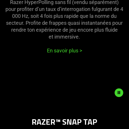
Razer HyperPolling sans fil (vendu séparément)
pour profiter d’un taux d’interrogation fulgurant de 4
000 Hz, soit 4 fois plus rapide que la norme du
secteur. Profite de frappes quasi instantanées pour
rendre ton expérience de jeu encore plus fluide
et immersive.
En savoir plus
>
Description
not
RAZER™ SNAP TAP
needed:
The