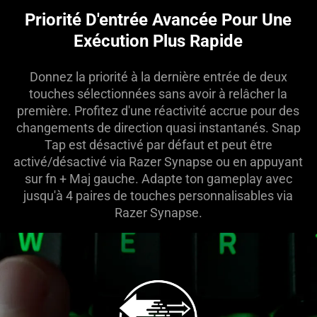
visuals
Priorité D'entrée Avancée Pour Une
in
Exécution Plus Rapide
this
video
Donnez la priorité à la dernière entrée de deux
animation
touches sélectionnées sans avoir à relâcher la
only
première. Profitez d'une réactivité accrue pour des
support
changements de direction quasi instantanés. Snap
what
Tap est désactivé par défaut et peut être
is
activé/désactivé via Razer Synapse ou en appuyant
spoken;
sur fn + Maj gauche. Adapte ton gameplay avec
the
jusqu'à 4 paires de touches personnalisables via
visuals
Razer Synapse.
do
not
provide
additional
information.