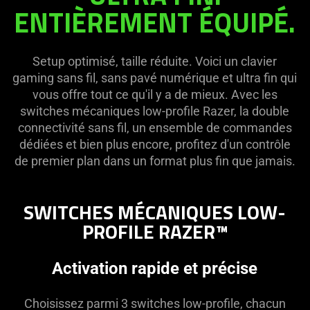
visuals
on
ENTIÈREMENT ÉQUIPÉ.
in
the
this
page
video
to
Setup optimisé, taille réduite. Voici un clavier
animation
be
gaming sans fil, sans pavé numérique et ultra fin qui
only
updated.
vous offre tout ce qu'il y a de mieux. Avec les
support
switches mécaniques low-profile Razer, la double
what
connectivité sans fil, un ensemble de commandes
is
dédiées et bien plus encore, profitez d'un contrôle
spoken;
de premier plan dans un format plus fin que jamais.
the
visuals
do
SWITCHES MÉCANIQUES LOW-
not
PROFILE RAZER™
provide
additional
Activation rapide et précise
information.
Choisissez parmi 3 switches low-profile, chacun