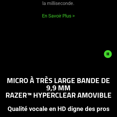
la milliseconde.
En Savoir Plus
>
Description
not
MICRO À TRÈS LARGE BANDE DE
needed:
9,9 MM
The
RAZER™ HYPERCLEAR AMOVIBLE
visuals
in
this
Qualité vocale en HD digne des pros
video