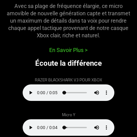
animation
Avec sa plage de fréquence élargie, ce micro
only
amovible de nouvelle génération capte et transmet
support
un maximum de détails dans ta voix pour rendre
what
chaque appel tactique provenant de notre casque
is
Xbox clair, riche et naturel.
spoken;
the
En Savoir Plus
>
visuals
do
Écoute la différence
not
provide
RAZER BLACKSHARK V3 POUR XBOX
additional
information.
Micro Y