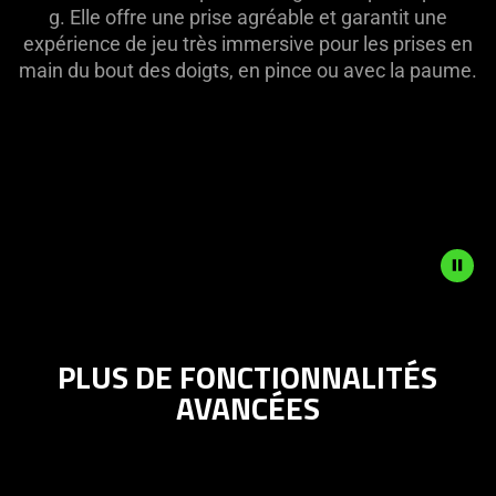
g. Elle offre une prise agréable et garantit une
support
expérience de jeu très immersive pour les prises en
what
main du bout des doigts, en pince ou avec la paume.
is
spoken;
the
visuals
do
not
provide
additional
information.
Description
not
PLUS DE FONCTIONNALITÉS
needed:
AVANCÉES
The
visuals
in
this