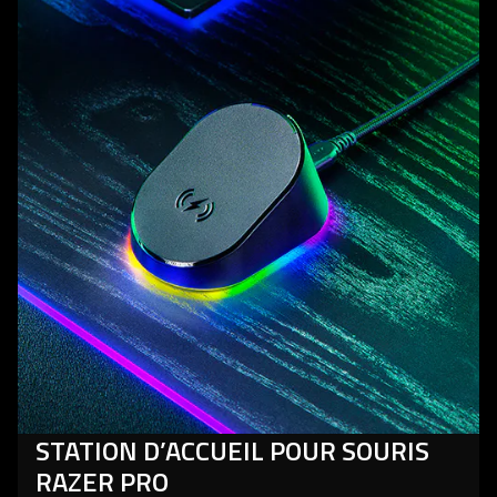
more
-
station
d’accueil
pour
souris
razer
pro
STATION D’ACCUEIL POUR SOURIS
RAZER PRO