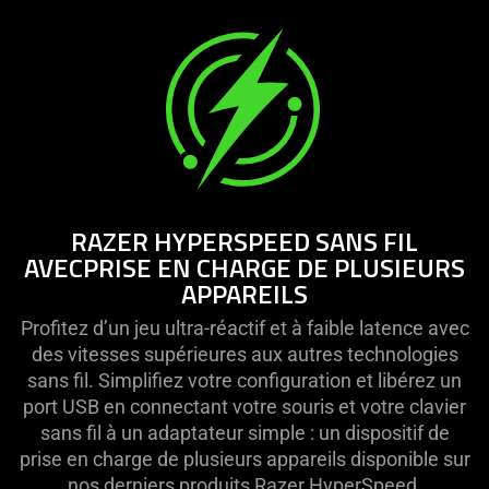
video
animation
only
support
what
is
spoken;
the
visuals
RAZER HYPERSPEED SANS FIL
do
AVEC
PRISE EN CHARGE DE PLUSIEURS
not
APPAREILS
provide
additional
Profitez d’un jeu ultra-réactif et à faible latence avec
information.
des vitesses supérieures aux autres technologies
sans fil. Simplifiez votre configuration et libérez un
port USB en connectant votre souris et votre clavier
sans fil à un adaptateur simple : un dispositif de
prise en charge de plusieurs appareils disponible sur
nos derniers produits Razer HyperSpeed.