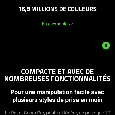
16,8 MILLIONS DE COULEURS
En savoir plus
>
Description
not
COMPACTE ET AVEC DE
needed:
NOMBREUSES FONCTIONNALITÉS
The
visuals
in
Pour une manipulation facile avec
this
plusieurs styles de prise en main
video
animation
La Razer Cobra Pro, petite et légère, ne pèse que 77
only