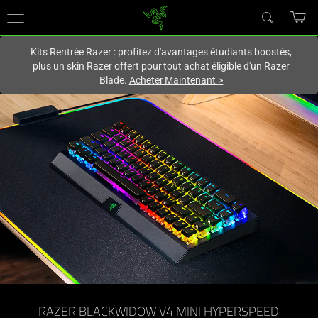
Vous êtes actuellement sur le site
Canada
.
Kits Rentrée Razer : profitez d'avantages étudiants boostés,
plus un skin Razer offert pour tout achat éligible d'un Razer
Blade.
Acheter Maintenant
>
RAZER BLACKWIDOW V4 MINI HYPERSPEED