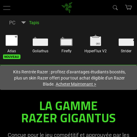
Vous êtes actuellement sur le site
Canada
.
PC
Tapis
Atlas
Goliathus
Firefly
HyperFlux V2
Strider
Nouveau
Kits Rentrée Razer : profitez d'avantages étudiants boostés,
plus un skin Razer offert pour tout achat éligible d'un Razer
Blade.
Acheter Maintenant
>
LA GAMME
RAZER GIGANTUS
Conçue pour le jeu compétitif et approuvée par les