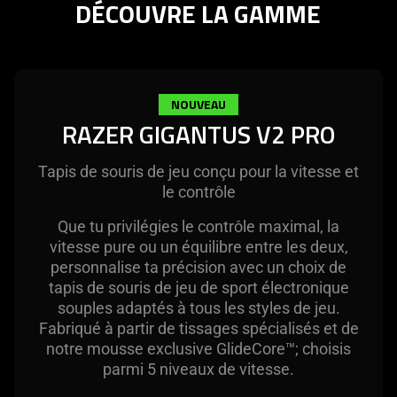
DÉCOUVRE LA GAMME
needed:
The
visuals
in
this
NOUVEAU
video
RAZER GIGANTUS V2 PRO
animation
only
Tapis de souris de jeu conçu pour la vitesse et
support
le contrôle
what
is
Que tu privilégies le contrôle maximal, la
spoken;
vitesse pure ou un équilibre entre les deux,
the
personnalise ta précision avec un choix de
tapis de souris de jeu de sport électronique
visuals
souples adaptés à tous les styles de jeu.
do
Fabriqué à partir de tissages spécialisés et de
not
notre mousse exclusive GlideCore™; choisis
provide
parmi 5 niveaux de vitesse.
additional
information.