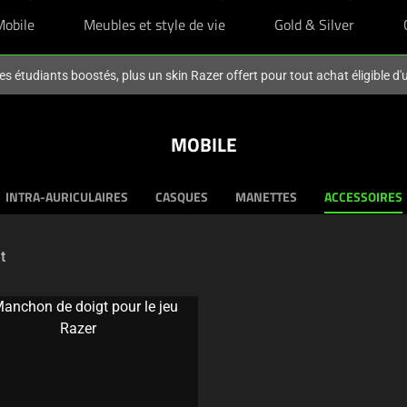
Mobile
Meubles et style de vie
Gold & Silver
es étudiants boostés, plus un skin Razer offert pour tout achat éligible d
MOBILE
INTRA-AURICULAIRES
CASQUES
MANETTES
ACCESSOIRES
t