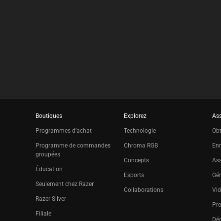
Boutiques
Explorez
Ass
Programmes d’achat
Technologie
Obt
Programme de commandes
Chroma RGB
Enr
groupées
Concepts
Ass
Éducation
Esports
Gér
Seulement chez Razer
Collaborations
Vid
Razer Silver
Pr
Filiale
Déc