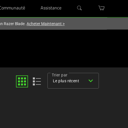
Communauté
Assistance
'un Razer Blade.
Acheter Maintenant
>
Trier par
expand_more
Le plus récent