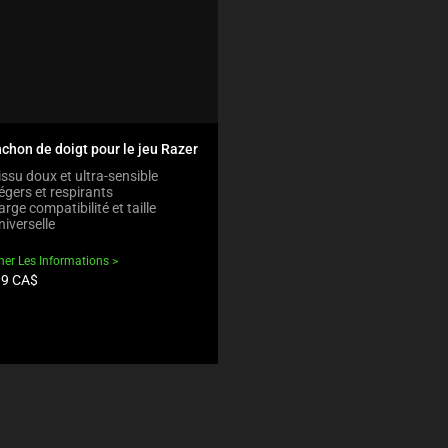
chon de doigt pour le jeu Razer
issu doux et ultra-sensible
égers et respirants
arge compatibilité et taille
niverselle
cher Les Informations
99 CA$
uit: