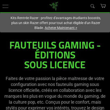
Vous êtes actuellement sur le site
Canada
.
Kits Rentrée Razer : profitez d'avantages étudiants boostés,
plus un skin Razer offert pour tout achat éligible d'un Razer
Blade.
Acheter Maintenant
>
FAUTEUILS GAMING -
ÉDITIONS
SOUS LICENCE
Faites de votre passion la pièce maîtresse de votre
configuration avec nos fauteuils gaming sous
licence officielle, créés en collaboration avec les
marques les plus en vogue du monde du gaming, de
la culture pop, etc. Conçus pour le confort, mais
stylés pour exprimer vos intérêts, trouvez le design