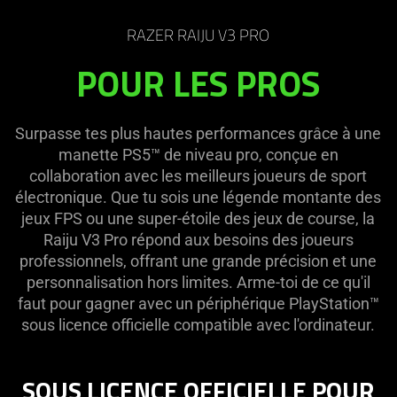
Description
not
RAZER RAIJU V3 PRO
needed:
POUR LES PROS
The
visuals
in
Surpasse tes plus hautes performances grâce à une
this
manette PS5™ de niveau pro, conçue en
video
collaboration avec les meilleurs joueurs de sport
animation
électronique. Que tu sois une légende montante des
only
jeux FPS ou une super-étoile des jeux de course, la
support
Raiju V3 Pro répond aux besoins des joueurs
what
professionnels, offrant une grande précision et une
is
personnalisation hors limites. Arme-toi de ce qu'il
spoken;
faut pour gagner avec un périphérique PlayStation™
the
sous licence officielle compatible avec l'ordinateur.
visuals
do
not
SOUS LICENCE OFFICIELLE POUR
provide