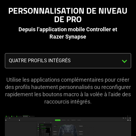
PERSONNALISATION DE NIVEAU
DE PRO
Depuis l’application mobile Controller et
Razer Synapse
Triggering
the
select
menu
Utilise les applications complémentaires pour créer
below
des profils hautement personnalisés ou reconfigurer
will
rapidement les boutons macro à la volée à l'aide des
update
raccourcis intégrés.
the
content
of
this