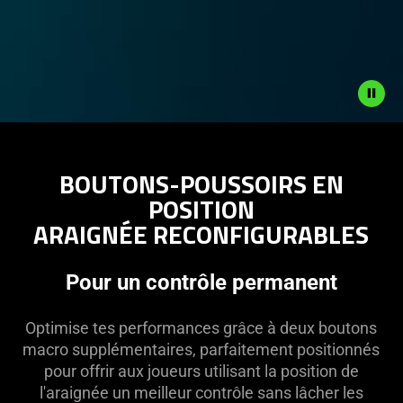
Description
not
BOUTONS-POUSSOIRS EN
needed:
POSITION
The
ARAIGNÉE RECONFIGURABLES
visuals
in
this
Pour un contrôle permanent
video
animation
Optimise tes performances grâce à deux boutons
only
macro supplémentaires, parfaitement positionnés
support
pour offrir aux joueurs utilisant la position de
what
l'araignée un meilleur contrôle sans lâcher les
is