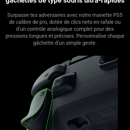
gâchettes de type souris ultra-rapides
this
video
Surpasse tes adversaires avec notre manette PS5
animation
de calibre de pro, dotée de clics nets en rafale ou
only
d’un contrôle analogique complet pour des
support
pressions longues et précises. Personnalise chaque
what
gâchette d’un simple geste.
is
spoken;
the
visuals
do
not
provide
additional
information.