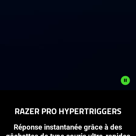
Description
not
RAZER PRO HYPERTRIGGERS
needed:
The
visuals
Réponse instantanée grâce à des
in