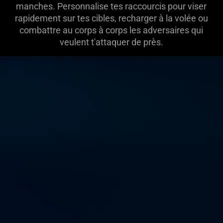
manches. Personnalise tes raccourcis pour viser
spoken;
rapidement sur tes cibles, recharger à la volée ou
the
combattre au corps à corps les adversaires qui
visuals
veulent t'attaquer de près.
do
not
provide
additional
information.