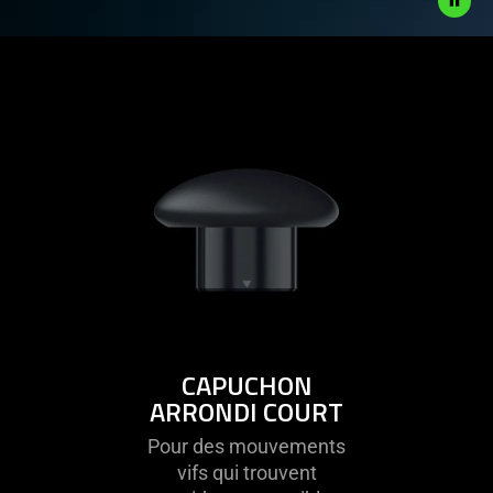
Description
not
needed:
The
visuals
in
this
video
animation
only
support
what
is
CAPUCHON
spoken;
ARRONDI COURT
the
Pour des mouvements
visuals
vifs qui trouvent
do