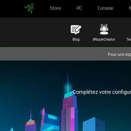
Store
PC
Console
Vous êtes actuellement sur le site
Canada
.
Blog
#RazerCreator
Te
Pour une ex
Complétez votre configur