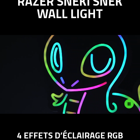
RAZER SNEKI SNEK
SNEKI
WALL LIGHT
SNEK
WALL
LIGHT
Description
not
4 EFFETS D’ÉCLAIRAGE RGB
needed: