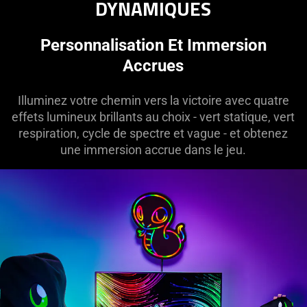
DYNAMIQUES
The
visuals
in
Personnalisation Et Immersion
this
Accrues
video
animation
Illuminez votre chemin vers la victoire avec quatre
only
effets lumineux brillants au choix - vert statique, vert
support
respiration, cycle de spectre et vague - et obtenez
what
une immersion accrue dans le jeu.
is
spoken;
the
visuals
do
not
provide
additional
information.