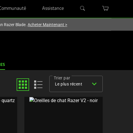
Communauté
Assistance
'un Razer Blade.
Acheter Maintenant
>
RES
Trier par
expand_more
Le plus récent