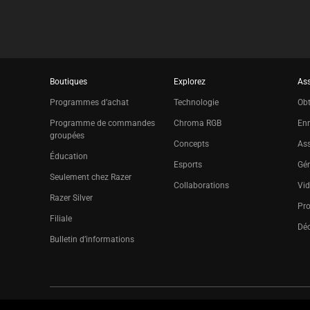
Boutiques
Explorez
Ass
Programmes d’achat
Technologie
Obt
Programme de commandes
Chroma RGB
Enr
groupées
Concepts
Ass
Éducation
Esports
Gér
Seulement chez Razer
Collaborations
Vid
Razer Silver
Pr
Filiale
Déc
Bulletin d’informations
Copyright © 2026 Razer Inc. All rights reserved.