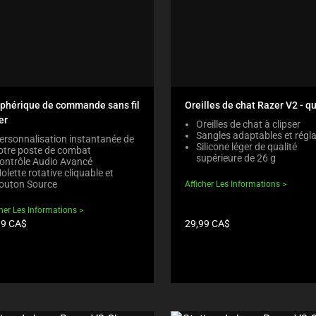
iphérique de commande sans fil
Oreilles de chat Razer V2 - q
er
Oreilles de chat à clipser
Sangles adaptables et régl
ersonnalisation instantanée de
Silicone léger de qualité
otre poste de combat
supérieure de 26 g
ontrôle Audio Avancé
olette rotative cliquable et
outon Source
Afficher Les Informations
cher Les Informations
Prix
99 CA$
29,99 CA$
du
uit:
produit: