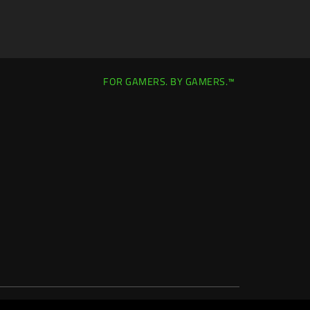
FOR GAMERS. BY GAMERS.™
Canada
|
Changer de pays >