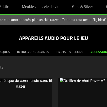
Mobile
Meubles et style de vie
Gold & Silver
es étudiants boostés, plus un skin Razer offert pour tout achat éligible d
APPAREILS AUDIO POUR LE JEU
SQUES
INTRA-AURICULAIRES
HAUTS-PARLEURS
ACCESSOI
ts