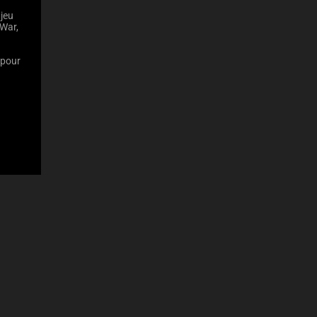
 jeu
War,
a
 pour