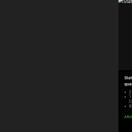
Sta
qua
2
1
C
R
Affi