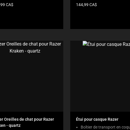
Prix
,99 CA$
144,99 CA$
du
uit:
produit:
r Oreilles de chat pour Razer
Étui pour casque Razer
en - quartz
Boîtier de transport en coq