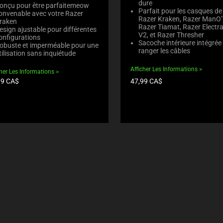
dure
onçu pour être parfaitemeow
Parfait pour les casques de
onvenable avec votre Razer
Razer Kraken, Razer ManO’
raken
Razer Tiamat, Razer Electr
esign ajustable pour différentes
V2, et Razer Thresher
onfigurations
Sacoche intérieure intégrée
obuste et imperméable pour une
ranger les câbles
tilisation sans inquiétude
Afficher Les Informations
cher Les Informations
Prix
99 CA$
47,99 CA$
du
uit:
produit: