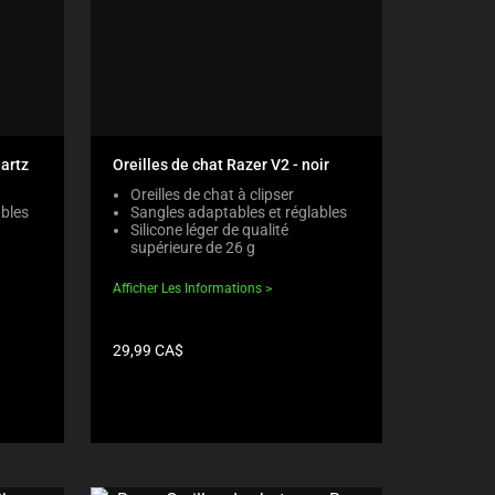
uartz
Oreilles de chat Razer V2 - noir
Oreilles de chat à clipser
ables
Sangles adaptables et réglables
Silicone léger de qualité
supérieure de 26 g
Afficher Les Informations
Prix
29,99 CA$
du
produit: