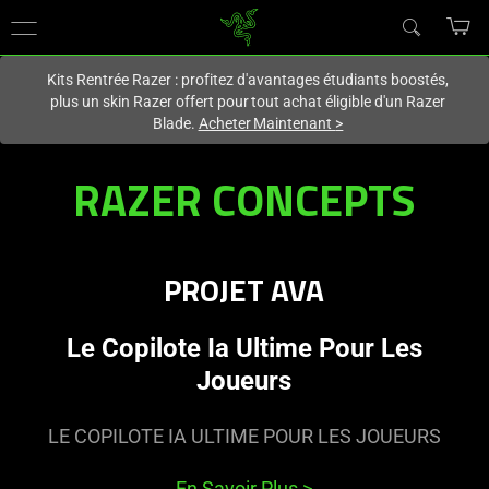
Vous êtes actuellement sur le site
Canada
.
Kits Rentrée Razer : profitez d'avantages étudiants boostés,
plus un skin Razer offert pour tout achat éligible d'un Razer
Blade.
Acheter Maintenant
>
Razer
RAZER CONCEPTS
Concepts
|
PROJET AVA
Gaming
Le Copilote Ia Ultime Pour Les
Peripherals
Joueurs
LE COPILOTE IA ULTIME POUR LES JOUEURS
En Savoir Plus
>