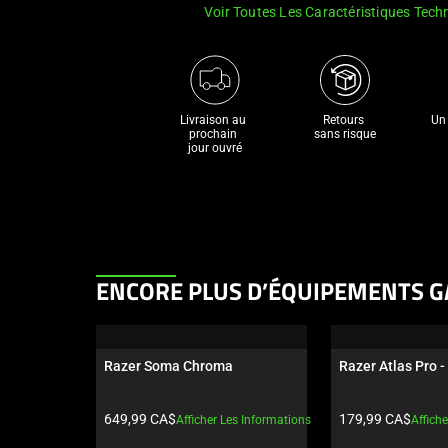
Voir Toutes Les Caractéristiques Tech
Livraison au 
Retours 

Un 
prochain 

sans risque
jour ouvré
This
ENCORE PLUS D’ÉQUIPEMENTS G
is
a
carousel.
Razer Soma Chroma
Razer Atlas Pro -
Use
Next
Prix du produit:
Prix du produit:
649,99 CA$
179,99 CA$
Afficher Les Informations
Affich
and