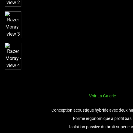
a
track
of
thumbnails
below.
Select
any
of
the
image
buttons
to
change
the
Voir La Galerie
main
image
Conception acoustique hybride avec deux ha
above.
Forme ergonomique à profil bas
Isolation passive du bruit supérieu