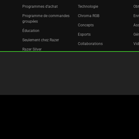
Programmes d’achat
Technologie
Obt
Programme de commandes
Chroma RGB
Enr
groupées
Concepts
Ass
Éducation
Esports
Gér
Seulement chez Razer
Collaborations
Vid
Razer Silver
Pr
Filiale
Déc
Bulletin d’informations
Copyright © 2026 Razer Inc. All rights reserved.
Informations Légales
Politique De Confidentialité
Paramè