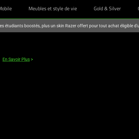
Mobile
Meubles et style de vie
Gold & Silver
es étudiants boostés, plus un skin Razer offert pour tout achat éligible d
En Savoir Plus
>