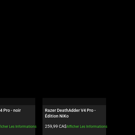
4 Pro - noir
Razer DeathAdder V4 Pro - 
Razer Gig
Édition NiKo
Édition N
t:
Prix du produit:
Prix du pro
259,99 CA$
94,99 CA$
ficher Les Informations
Afficher Les Informations