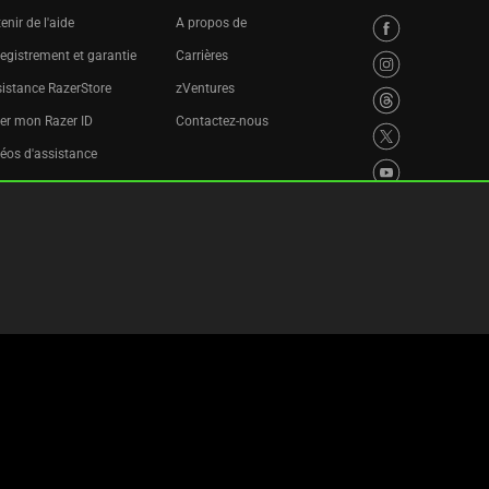
enir de l'aide
A propos de
egistrement et garantie
Carrières
istance RazerStore
zVentures
er mon Razer ID
Contactez-nous
éos d'assistance
ogramme de recyclage
laration d'accessibilité
tres des cookies
Paramètres des témoins