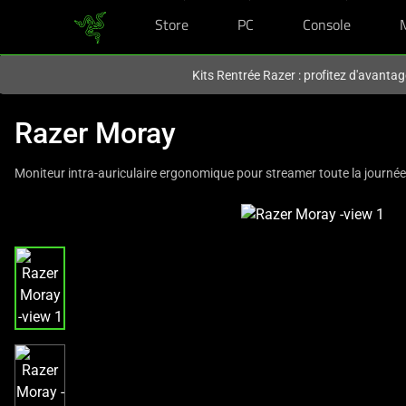
Store
PC
Console
Vous êtes actuellement sur le site
Canada
.
Kits Rentrée Razer : profitez d'avantag
Razer Moray
Moniteur intra-auriculaire ergonomique pour streamer toute la journée
This
is
a
carousel
with
one
large
image
and