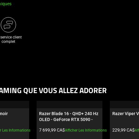
niques
service client
complet
AMING QUE VOUS ALLEZ ADORER
 noir
Razer Blade 16 - QHD+ 240 Hz 
Razer Viper V
OLED - GeForce RTX 5090 - 
noir
Prix du produit:
Prix du produi
7 699,99 CA$
229,99 CA$
er Les Informations
Afficher Les Informations
Af