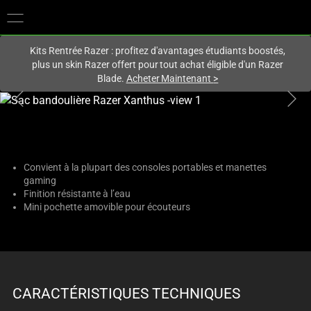
Vous êtes actuellement sur le site
Canada
.
Kits Rentrée Razer : profitez d'avantages étudiants boostés,
plus un skin Razer offert pour tout achat éligible d'un Razer
Blade.
Acheter Maintenant
>
This
is
a
carousel
with
Convient à la plupart des consoles portables et manettes
gaming
one
Finition résistante à l’eau
large
Mini pochette amovible pour écouteurs
image
and
a
track
of
CARACTÉRISTIQUES TECHNIQUES
thumbnails