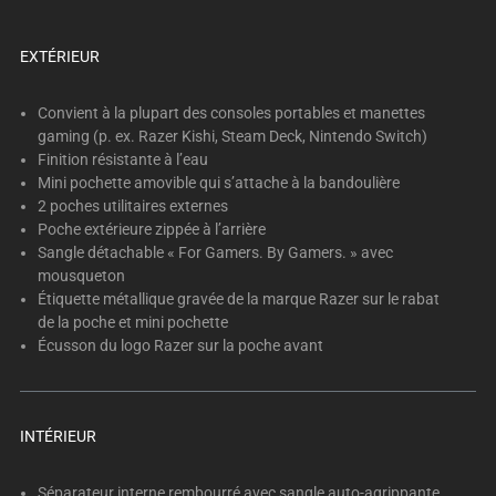
below.
Select
EXTÉRIEUR
any
of
the
Convient à la plupart des consoles portables et manettes
gaming (p. ex. Razer Kishi, Steam Deck, Nintendo Switch)
image
Finition résistante à l’eau
buttons
Mini pochette amovible qui s’attache à la bandoulière
to
2 poches utilitaires externes
change
Poche extérieure zippée à l’arrière
the
Sangle détachable « For Gamers. By Gamers. » avec
main
mousqueton
image
Étiquette métallique gravée de la marque Razer sur le rabat
de la poche et mini pochette
above.
Écusson du logo Razer sur la poche avant
INTÉRIEUR
Séparateur interne rembourré avec sangle auto-agrippante