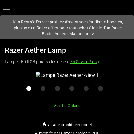
Vous êtes actuellement sur le site
Canada
.
Kits Rentrée Razer : profitez d'avantages étudiants boostés,
plus un skin Razer offert pour tout achat éligible d'un Razer
Blade.
Acheter Maintenant
>
Razer Aether Lamp
Lampe LED RGB pour salles de jeu
En Savoir Plus
>
This
is
a
carousel
with
Voir La Galerie
one
large
image
Éclairage omnidirectionnel
and
Alimentée par Razer Chroma™ RGB