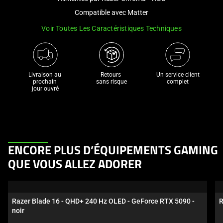
a
Compatible avec Matter
track
Voir Toutes Les Caractéristiques Techniques
of
thumbnails
below.
Select
Livraison au 
Retours 

Un service client
any
prochain 

sans risque
complet
jour ouvré
of
the
image
buttons
to
This
ENCORE PLUS D’ÉQUIPEMENTS GAMING
change
is
the
QUE VOUS ALLEZ ADORER
a
main
carousel.
image
Use
above.
Razer Blade 16 - QHD+ 240 Hz OLED - GeForce RTX 5090 - 
R
Next
noir
and