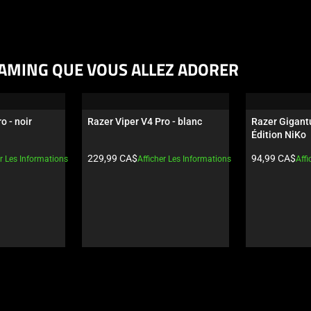
AMING QUE VOUS ALLEZ ADORER
o - noir
Razer Viper V4 Pro - blanc
Razer Gigantu
Édition NiKo
Prix du produit:
Prix du produi
229,99 CA$
94,99 CA$
er Les Informations
Afficher Les Informations
Affi