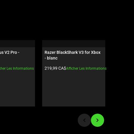
s V2 Pro - 
Razer BlackShark V3 for Xbox 
Razer Hun
- blanc
sans pavé
dispositio
t:
Prix du produit:
Prix du pro
219,99 CA$
329,99 C
cher Les Informations
Afficher Les Informations
Esports V