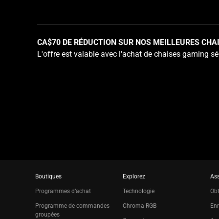
slide
using
the
slide
CA$70 DE RÉDUCTION SUR NOS MEILLEURES CHA
dots.
L'offre est valable avec l'achat de chaises gaming sé
Boutiques
Explorez
Ass
Programmes d’achat
Technologie
Obt
Programme de commandes
Chroma RGB
Enr
groupées