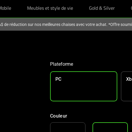
Mobile
Meubles et style de vie
Gold & Silver
 de réduction sur nos meilleures chaises avec votre achat. *Offre soumi
CA$70 DE RÉDUCTION SUR 
Avec votre achat
Plateforme
PC
Xb
Couleur