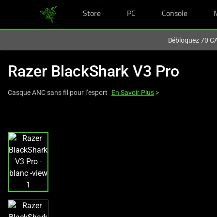
Store
PC
Console
Vous êtes actuellement sur le site
Canada
.
Débloquez 70 CA$
Razer BlackShark V3 Pro
Casque ANC sans fil pour l’esport
En Savoir Plus
>
This
is
a
carousel
with
one
large
image
and