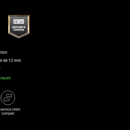
tion
le de 12 mm
e
niques
service client
complet