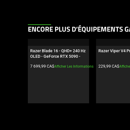
This
ENCORE PLUS D’ÉQUIPEMENTS G
is
a
carousel.
Razer Blade 16 - QHD+ 240 Hz 
Razer Viper V4 Pr
Use
OLED - GeForce RTX 5090 - 
Next
noir
Prix du produit:
Prix du produit:
7 699,99 CA$
229,99 CA$
Afficher Les Informations
Affich
and
Previous
buttons
to
navigate,
or
jump
to
a