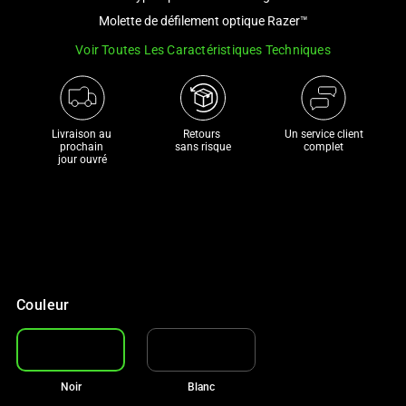
a
Molette de défilement optique Razer™
track
Voir Toutes Les Caractéristiques Techniques
of
thumbnails
below.
Select
Livraison au 
Retours 

Un service client
any
prochain 

sans risque
complet
jour ouvré
of
the
image
buttons
to
CA$70 DE RÉDUCTION SUR NOS
change
MEILLEURES CHAISES
the
Avec votre achat
Couleur
main
image
above.
Noir
Blanc