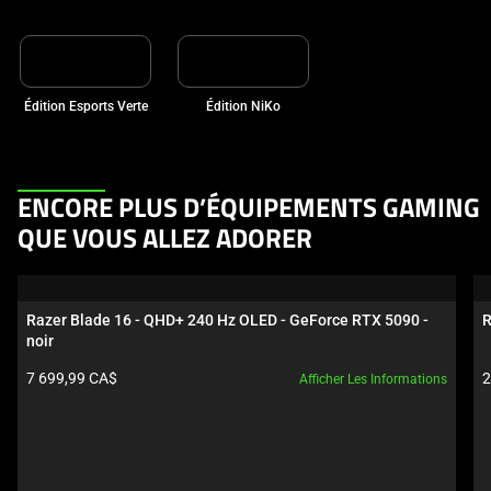
Édition Esports Verte
Édition NiKo
This
ENCORE PLUS D’ÉQUIPEMENTS GAMING
is
QUE VOUS ALLEZ ADORER
a
carousel.
Use
Razer Blade 16 - QHD+ 240 Hz OLED - GeForce RTX 5090 - 
R
Next
noir
and
Prix du produit:
P
7 699,99 CA$
2
Afficher Les Informations
Previous
buttons
to
navigate,
or