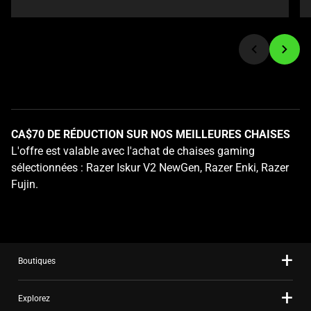
jump
to
a
slide
using
the
slide
dots.
CA$70 DE RÉDUCTION SUR NOS MEILLEURES CHAISES
L'offre est valable avec l'achat de chaises gaming
sélectionnées : Razer Iskur V2 NewGen, Razer Enki, Razer
Fujin.
Boutiques
Explorez