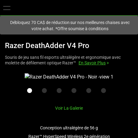
Vous êtes actuellement sur le site
Canada
.
Débloquez 70 CA$ de réduction sur nos meilleures chaises avec
votre achat. *Offre soumise à conditions
Razer DeathAdder V4 Pro
Souris de jeu sans fil esports ultralégère et ergonomique avec
molette de défilement optique Razer™
En Savoir Plus
>
This
is
a
carousel
with
Voir La Galerie
one
large
image
Conception ultralégère de 56 g
and
Razer™ HyperSpeed Wireless 2e génération