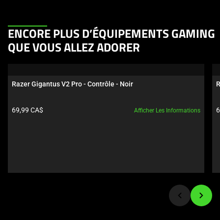
This
ENCORE PLUS D’ÉQUIPEMENTS GAMING
is
QUE VOUS ALLEZ ADORER
a
carousel.
Use
Razer Gigantus V2 Pro - Contrôle - Noir
R
Next
and
Prix du produit:
P
69,99 CA$
6
Afficher Les Informations
Previous
buttons
to
navigate,
or
jump
to
a
slide
using