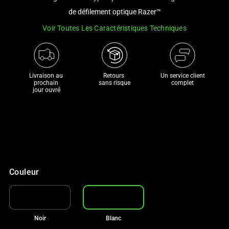
a
de défilement optique Razer™
track
Voir Toutes Les Caractéristiques Techniques
of
thumbnails
below.
Select
Livraison au 
Retours 

Un service client
any
prochain 

sans risque
complet
jour ouvré
of
the
image
buttons
to
CA$70 DE RÉDUCTION SUR NOS
change
MEILLEURES CHAISES
the
Avec votre achat
Couleur
main
image
above.
Noir
Blanc