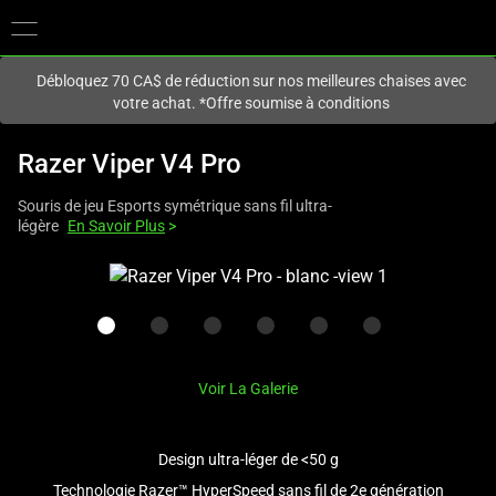
Vous êtes actuellement sur le site
Canada
.
Débloquez 70 CA$ de réduction sur nos meilleures chaises avec
votre achat. *Offre soumise à conditions
Razer Viper V4 Pro
Souris de jeu Esports symétrique sans fil ultra-
légère
En Savoir Plus
>
This
is
a
carousel
with
Voir La Galerie
one
large
image
Design ultra-léger de <50 g
and
Technologie Razer™ HyperSpeed sans fil de 2e génération