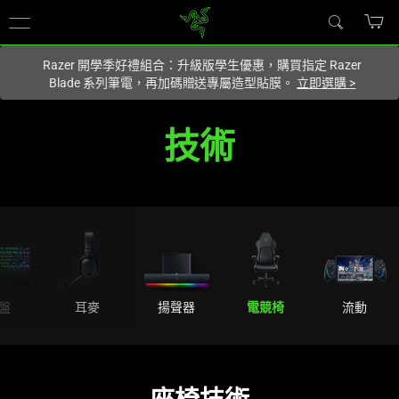
你目前位於
Taiwan (台灣)
的網站.
Razer 開學季好禮組合：升級版學生優惠，購買指定 Razer
Blade 系列筆電，再加碼贈送專屬造型貼膜。
立即選購
>
技
技術
術
Innovation
Behind
Razer's
盤
耳麥
揚聲器
電競椅
流動
Ergonomic
Gaming