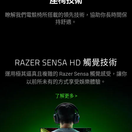
座椅
技術
電
瞭解我們電競椅所搭載的領先技術，協助你長時間保
競
持
舒適
。
椅
RAZER SENSA HD 觸覺技術
運用極其逼真且複雜的 Razer Sensa 觸覺感受，讓你
以前所未有的方式享受娛樂
體驗
。
了解更多