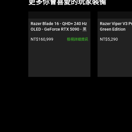
更多你會喜愛的玩家裝備
is
a
carousel.
Razer Blade 16 - QHD+ 240 Hz 
Razer Viper V3 Pr
Use
OLED - GeForce RTX 5090 - 黑
Green Edition
Next
色
產品價格:
產品價格:
NT$160,999
NT$5,290
檢視詳細資訊
and
Previous
buttons
to
navigate,
or
jump
to
a
slide
using
the
slide