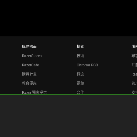
dots.
購物指南
探索
服
RazerStores
技術
尋
RazerCafe
Chroma RGB
註
購買計畫
概念
Ra
教育優惠
電競
管理
Razer 獨家提供
合作
支
Razer Silver
回
聯盟機構
電子報