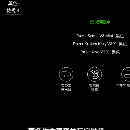
影
像
按
檢視媒體庫
鈕
即
Razer Seiren V3 Mini - 黑色
可
Razer Kraken Kitty V3 X - 黑色
變
更
Razer Kiyo V2 X - 黑色
上
方
的
主
次營業

零風險 

完整的 
影
日出貨
退貨
像。
This