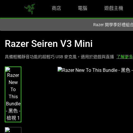
商店
電腦
遊戲主機
你目前位於
Taiwan (台灣)
的網站.
Razer 開學季好禮
Razer Seiren V3 Mini
具備輕觸靜音功能的超輕巧 USB 麥克風，適用於遊戲與直播
了解更多
這
是
影
像
輪
播，
包
含
一