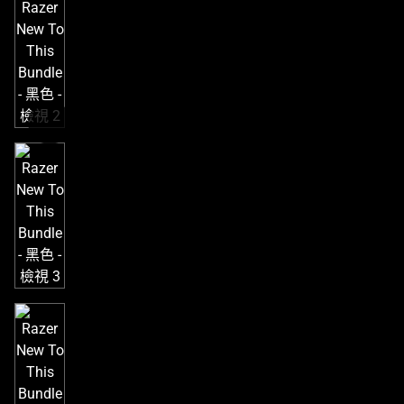
個
大
型
影
像
以
及
下
方
多
個
縮
圖。
選
擇
任
何
一
個