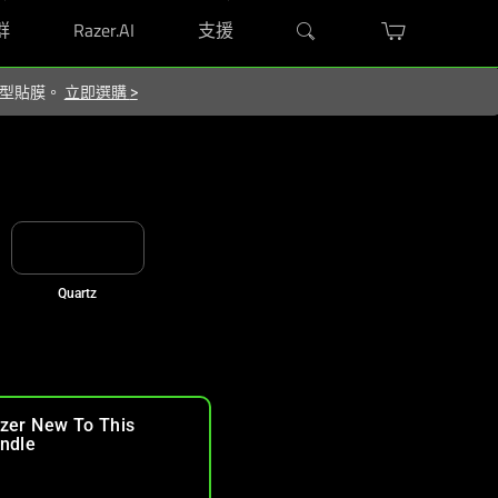
群
Razer.AI
支援
屬造型貼膜。
立即選購
>
Quartz
zer New To This
ndle